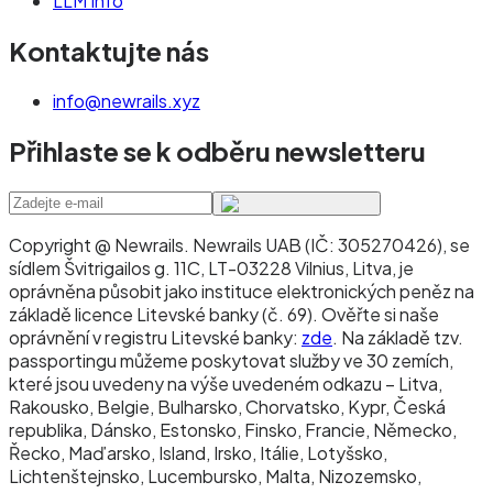
LLM Info
Kontaktujte nás
info@newrails.xyz
Přihlaste se k odběru newsletteru
Copyright @ Newrails
.
Newrails UAB (IČ: 305270426), se
sídlem Švitrigailos g. 11C, LT-03228 Vilnius, Litva, je
oprávněna působit jako instituce elektronických peněz na
základě licence Litevské banky (č. 69). Ověřte si naše
oprávnění v registru Litevské banky:
zde
. Na základě tzv.
passportingu můžeme poskytovat služby ve 30 zemích,
které jsou uvedeny na výše uvedeném odkazu – Litva,
Rakousko, Belgie, Bulharsko, Chorvatsko, Kypr, Česká
republika, Dánsko, Estonsko, Finsko, Francie, Německo,
Řecko, Maďarsko, Island, Irsko, Itálie, Lotyšsko,
Lichtenštejnsko, Lucembursko, Malta, Nizozemsko,