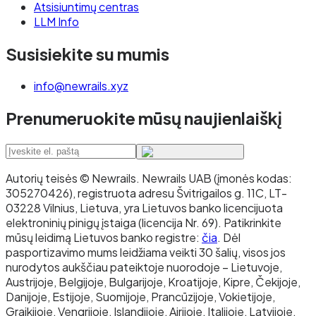
Atsisiuntimų centras
LLM Info
Susisiekite su mumis
info@newrails.xyz
Prenumeruokite mūsų naujienlaiškį
Autorių teisės © Newrails
.
Newrails UAB (įmonės kodas:
305270426), registruota adresu Švitrigailos g. 11C, LT-
03228 Vilnius, Lietuva, yra Lietuvos banko licencijuota
elektroninių pinigų įstaiga (licencija Nr. 69). Patikrinkite
mūsų leidimą Lietuvos banko registre:
čia
. Dėl
pasportizavimo mums leidžiama veikti 30 šalių, visos jos
nurodytos aukščiau pateiktoje nuorodoje – Lietuvoje,
Austrijoje, Belgijoje, Bulgarijoje, Kroatijoje, Kipre, Čekijoje,
Danijoje, Estijoje, Suomijoje, Prancūzijoje, Vokietijoje,
Graikijoje, Vengrijoje, Islandijoje, Airijoje, Italijoje, Latvijoje,