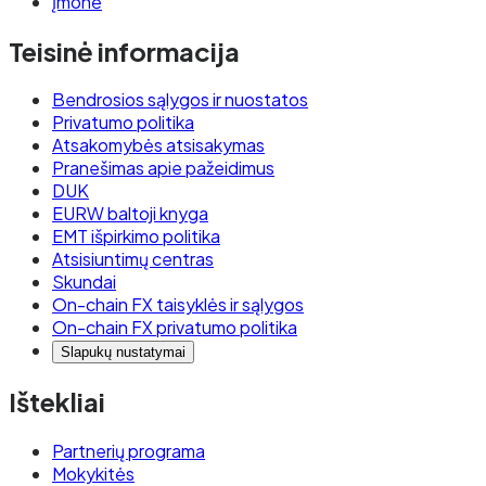
Įmonė
Teisinė informacija
Bendrosios sąlygos ir nuostatos
Privatumo politika
Atsakomybės atsisakymas
Pranešimas apie pažeidimus
DUK
EURW baltoji knyga
EMT išpirkimo politika
Atsisiuntimų centras
Skundai
On-chain FX taisyklės ir sąlygos
On-chain FX privatumo politika
Slapukų nustatymai
Ištekliai
Partnerių programa
Mokykitės