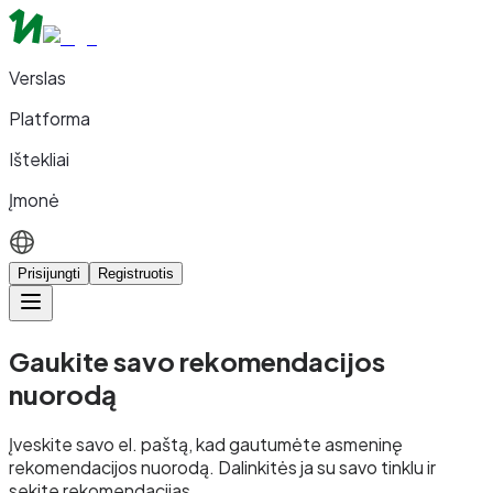
Verslas
Platforma
Ištekliai
Įmonė
Prisijungti
Registruotis
Gaukite savo rekomendacijos
nuorodą
Įveskite savo el. paštą, kad gautumėte asmeninę
rekomendacijos nuorodą. Dalinkitės ja su savo tinklu ir
sekite rekomendacijas.