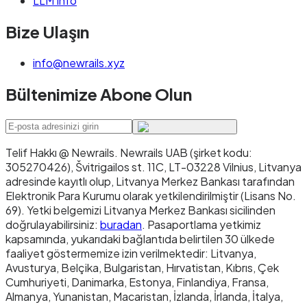
LLM Info
Bize Ulaşın
info@newrails.xyz
Bültenimize Abone Olun
Telif Hakkı @ Newrails
.
Newrails UAB (şirket kodu:
305270426), Švitrigailos st. 11C, LT-03228 Vilnius, Litvanya
adresinde kayıtlı olup, Litvanya Merkez Bankası tarafından
Elektronik Para Kurumu olarak yetkilendirilmiştir (Lisans No.
69). Yetki belgemizi Litvanya Merkez Bankası sicilinden
doğrulayabilirsiniz:
buradan
. Pasaportlama yetkimiz
kapsamında, yukarıdaki bağlantıda belirtilen 30 ülkede
faaliyet göstermemize izin verilmektedir: Litvanya,
Avusturya, Belçika, Bulgaristan, Hırvatistan, Kıbrıs, Çek
Cumhuriyeti, Danimarka, Estonya, Finlandiya, Fransa,
Almanya, Yunanistan, Macaristan, İzlanda, İrlanda, İtalya,