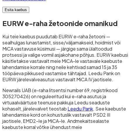
Esita kaebus
EURW e-raha žetoonide omanikud
Kui teie kaebus puudutab EURW e-raha žetooni —
sealhulgas lunastamist, sisse/väljamakseid, hoidmist või
MiCA vastavuse küsimusi — järgige sama ülaltoodud
protsessi ja valige vormil asjakohane põhjus. EURW kaebusi
käsitletakse vastavalt meie MiCA-le vastavale kaebuste
lahendamise korrale ning neile kehtivad samad 15 ja 35
tööpäeva pikkused vastamise tähtajad. Leedu Pank on
EURW järelevalveasutus vastavalt MiCA IV jaotisele.
Newrails UAB (e-raha litsentsi number 69, registrikood
305270426) on reguleeritud kui e-raha asutus ja
virtuaalväärtuse teenuse pakkuja Leedu seaduste
kohaselt, järelevalvet teostab
Leedu Pank
. See kaebuste
lahendamise kord on kohustuslik vastavalt PSD2 III
jaotisele, EMD2-le ja MiCA-le. Andmekaitsealaste
kaebuste korral võtke ühendust meie