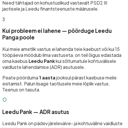
Need tähtajad on kohustuslikud vastavalt PSD2 III
jaotisele ja Leedu finantsteenuste määrusele.
3
Kui probleem ei lahene — pöörduge Leedu
Panga poole
Kui meie ametlik vastus ei lahenda teie kaebust või kui 15
tööpäeva möödub ilma vastuseta, on teil õigus edastada
oma kaebus
Leedu Pank
kui sõltumatule kohtuvälisele
vaidluste lahendamise (ADR) asutusele.
Peate pöörduma
1 aasta
jooksul pärast kaebuse meile
esitamist. Palun lisage taotlusele meie lõplik vastus.
Teenus on tasuta.
Leedu Pank — ADR asutus
Leedu Pank on pädev järelevalve- ja kohtuväline vaidluste