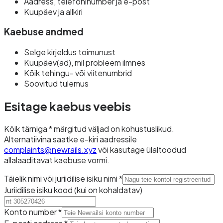
Aadress, telefoninumber ja e-post
Kuupäev ja allkiri
Kaebuse andmed
Selge kirjeldus toimunust
Kuupäev(ad), mil probleem ilmnes
Kõik tehingu- või viitenumbrid
Soovitud tulemus
Esitage kaebus veebis
Kõik tärniga * märgitud väljad on kohustuslikud.
Alternatiivina saatke e-kiri aadressile
complaints@newrails.xyz
või kasutage ülaltoodud
allalaaditavat kaebuse vormi.
Täielik nimi või juriidilise isiku nimi *
Juriidilise isiku kood (kui on kohaldatav)
Konto number *