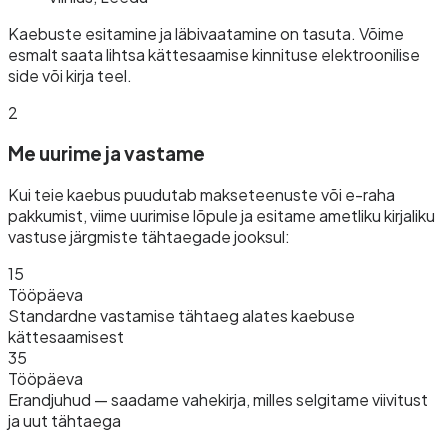
Kaebuste esitamine ja läbivaatamine on tasuta. Võime
esmalt saata lihtsa kättesaamise kinnituse elektroonilise
side või kirja teel.
2
Me uurime ja vastame
Kui teie kaebus puudutab makseteenuste või e-raha
pakkumist, viime uurimise lõpule ja esitame ametliku kirjaliku
vastuse järgmiste tähtaegade jooksul:
15
Tööpäeva
Standardne vastamise tähtaeg alates kaebuse
kättesaamisest
35
Tööpäeva
Erandjuhud — saadame vahekirja, milles selgitame viivitust
ja uut tähtaega