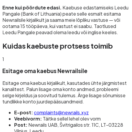
Enne kui pöördute edasi.
Kaebuse edastamiseks Leedu
Pangale (Bank of Lithuania) peate selle esmalt esitama
Newrailsile kirjalikult ja saama meie lõpliku vastuse — või
ootama 15 tööpäeva, kui vastust ei saabu. Taotlused
Leedu Pangale peavad olema leedu või inglise keeles.
Kuidas kaebuste protsess toimib
1
Esitage oma kaebus Newrailsile
Esitage oma kaebus kirjalikult, kasutades ühte järgmistest
kanalitest. Palun lisage oma konto andmed, probleemi
selge kirjeldus ja soovitud tulemus. Ärge lisage sõnumisse
tundlikke konto juurdepääsuandmeid.
E-post:
complaints@newrails.xyz
Veebivorm:
Täitke sellel lehel olev vorm
Post:
Newrails UAB, Švitrigailos str. 11C, LT-03228
Vilnius, Leedu