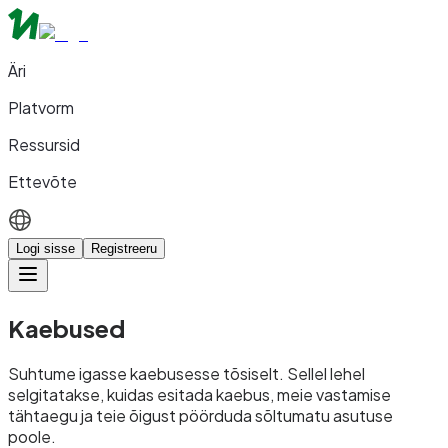
Äri
Platvorm
Ressursid
Ettevõte
Logi sisse
Registreeru
Kaebused
Suhtume igasse kaebusesse tõsiselt. Sellel lehel
selgitatakse, kuidas esitada kaebus, meie vastamise
tähtaegu ja teie õigust pöörduda sõltumatu asutuse
poole.