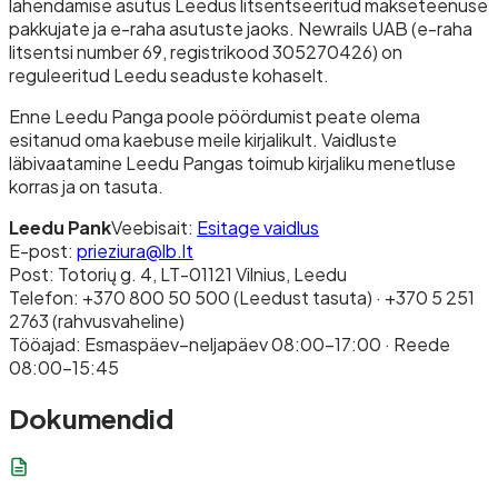
lahendamise asutus Leedus litsentseeritud makseteenuse
pakkujate ja e-raha asutuste jaoks. Newrails UAB (e-raha
litsentsi number 69, registrikood 305270426) on
reguleeritud Leedu seaduste kohaselt.
Enne Leedu Panga poole pöördumist peate olema
esitanud oma kaebuse meile kirjalikult. Vaidluste
läbivaatamine Leedu Pangas toimub kirjaliku menetluse
korras ja on tasuta.
Leedu Pank
Veebisait:
Esitage vaidlus
E-post:
prieziura@lb.lt
Post: Totorių g. 4, LT-01121 Vilnius, Leedu
Telefon: +370 800 50 500 (Leedust tasuta) · +370 5 251
2763 (rahvusvaheline)
Tööajad: Esmaspäev–neljapäev 08:00–17:00 · Reede
08:00–15:45
Dokumendid