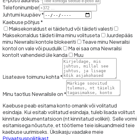
E-posti aadress *
Telefoninumber
Juhtumi kuupäev *
Kaebuse põhjus *
Maksekorraldust ei täidetud või täideti valesti
Maksekorraldus täideti ilma minu volituseta
Juurdepääs
minu Newrailsi kontole blokeeriti
Teave minu Newrailsi
kontol on vale või puudulik
Ma ei saa oma Newrailsi
kontolt vahendeid üle kanda
Muu
Lisateave toimunu kohta *
Minu taotlus Newrailsile on *
Kaebuse peab esitama konto omanik või volitatud
esindaja. Kui esitab volitatud esindaja, tuleb lisada volitust
kinnitav dokumentatsioon (nt kinnitatud volikiri). Selle vormi
esitamisega nõustute, et töötleme teie isikuandmeid teie
kaebuse uurimiseks. Üksikasju vaadake meie
Privaatsuspoliitikast
.