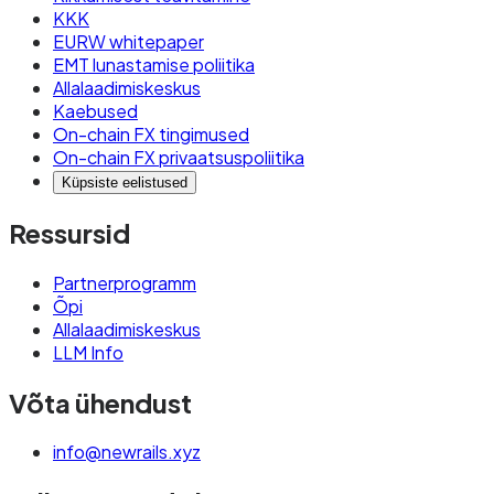
KKK
EURW whitepaper
EMT lunastamise poliitika
Allalaadimiskeskus
Kaebused
On-chain FX tingimused
On-chain FX privaatsuspoliitika
Küpsiste eelistused
Ressursid
Partnerprogramm
Õpi
Allalaadimiskeskus
LLM Info
Võta ühendust
info@newrails.xyz