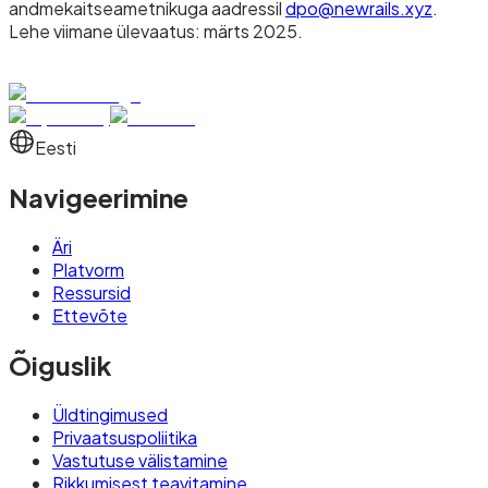
andmekaitseametnikuga aadressil
dpo@newrails.xyz
.
Lehe viimane ülevaatus: märts 2025.
Eesti
Navigeerimine
Äri
Platvorm
Ressursid
Ettevõte
Õiguslik
Üldtingimused
Privaatsuspoliitika
Vastutuse välistamine
Rikkumisest teavitamine