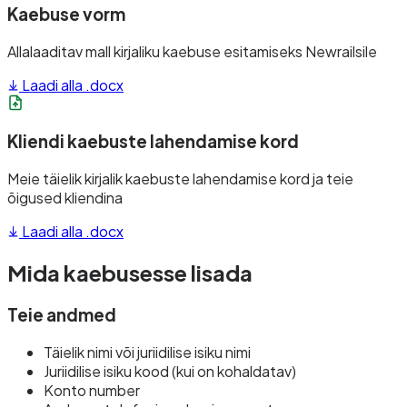
Kaebuse vorm
Allalaaditav mall kirjaliku kaebuse esitamiseks Newrailsile
Laadi alla .docx
Kliendi kaebuste lahendamise kord
Meie täielik kirjalik kaebuste lahendamise kord ja teie
õigused kliendina
Laadi alla .docx
Mida kaebusesse lisada
Teie andmed
Täielik nimi või juriidilise isiku nimi
Juriidilise isiku kood (kui on kohaldatav)
Konto number