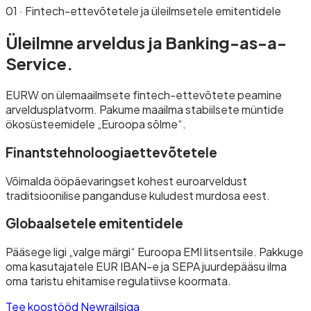
01 · Fintech-ettevõtetele ja üleilmsetele emitentidele
Üleilmne arveldus ja
Banking-as-a-
Service.
EURW on ülemaailmsete fintech-ettevõtete peamine
arveldusplatvorm. Pakume maailma stabiilsete müntide
ökosüsteemidele „Euroopa sõlme“.
Finantstehnoloogiaettevõtetele
Võimalda ööpäevaringset kohest euroarveldust
traditsioonilise panganduse kuludest murdosa eest.
Globaalsetele emitentidele
Pääsege ligi „valge märgi“ Euroopa EMI litsentsile. Pakkuge
oma kasutajatele EUR IBAN-e ja SEPA juurdepääsu ilma
oma taristu ehitamise regulatiivse koormata.
Tee koostööd Newrailsiga