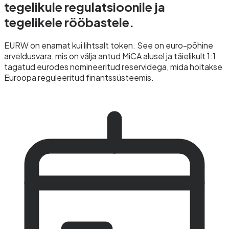
tegelikule
regulatsioonile
ja
tegelikele rööbastele.
EURW on enamat kui lihtsalt token. See on euro-põhine
arveldusvara, mis on välja antud MiCA alusel ja täielikult 1:1
tagatud eurodes nomineeritud reservidega, mida hoitakse
Euroopa reguleeritud finantssüsteemis.