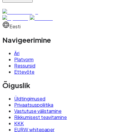
Eesti
Navigeerimine
Äri
Platvorm
Ressursid
Ettevõte
Õiguslik
Üldtingimused
Privaatsuspoliitika
Vastutuse välistamine
Rikkumisest teavitamine
KKK
EURW whitepaper