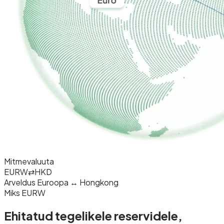
Mitmevaluuta
EURW
⇄
HKD
Arveldus Euroopa ↔ Hongkong
Miks EURW
Ehitatud tegelikele reservidele,