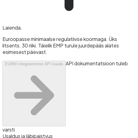
Laienda
.
Euroopasse minimaalse regulatiivse koormaga. Üks
litsents. 30 riiki. Täielik EMP turule juurdepääs alates
esimesest päevast.
API dokumentatsioon tuleb
EURW integreerimine API kaudu
varsti
Usaldus ja läbipaistvus