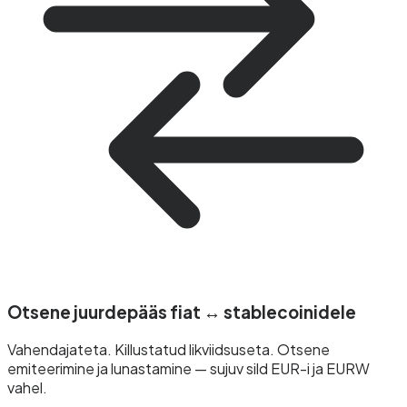
Otsene juurdepääs fiat ↔ stablecoinidele
Vahendajateta. Killustatud likviidsuseta. Otsene
emiteerimine ja lunastamine — sujuv sild EUR-i ja EURW
vahel.