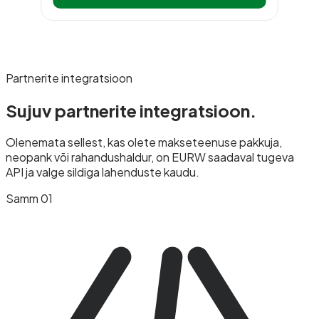
Partnerite integratsioon
Sujuv partnerite
integratsioon.
Olenemata sellest, kas olete makseteenuse pakkuja,
neopank või rahandushaldur, on EURW saadaval tugeva
API ja valge sildiga lahenduste kaudu.
Samm 01