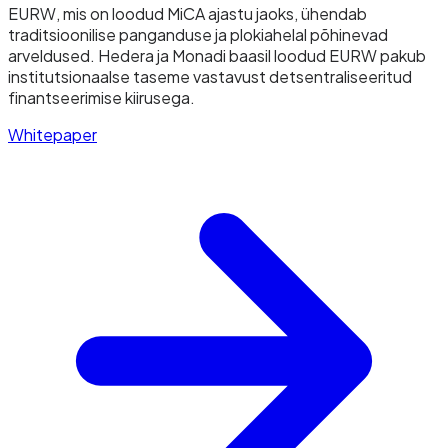
EURW, mis on loodud MiCA ajastu jaoks, ühendab
traditsioonilise panganduse ja plokiahelal põhinevad
arveldused. Hedera ja Monadi baasil loodud EURW pakub
institutsionaalse taseme vastavust detsentraliseeritud
finantseerimise kiirusega.
Whitepaper