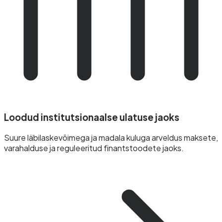
Loodud institutsionaalse ulatuse jaoks
Suure läbilaskevõimega ja madala kuluga arveldus maksete,
varahalduse ja reguleeritud finantstoodete jaoks.