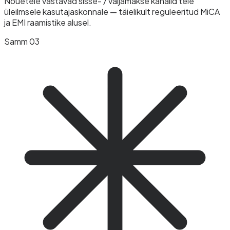
Nõuetele vastavad sisse- / väljamakse kanalid teie
üleilmsele kasutajaskonnale — täielikult reguleeritud MiCA
ja EMI raamistike alusel.
Samm 03