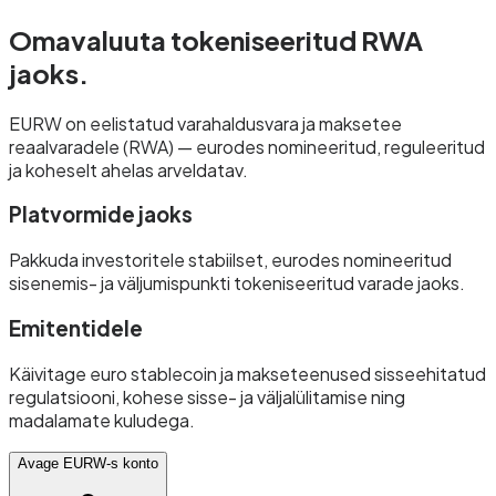
Omavaluuta
tokeniseeritud RWA
jaoks.
EURW on eelistatud varahaldusvara ja maksetee
reaalvaradele (RWA) — eurodes nomineeritud, reguleeritud
ja koheselt ahelas arveldatav.
Platvormide jaoks
Pakkuda investoritele stabiilset, eurodes nomineeritud
sisenemis- ja väljumispunkti tokeniseeritud varade jaoks.
Emitentidele
Käivitage euro stablecoin ja makseteenused sisseehitatud
regulatsiooni, kohese sisse- ja väljalülitamise ning
madalamate kuludega.
Avage EURW-s konto