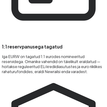
1:1 reservpanusega tagatud
Iga EURW on tagatud 1:1 eurodes nomineeritud
reservidega. Omanike vahendid on täielikult eraldatud —
hoitakse reguleeritud ELi krediidiasutustes ja euro riiklikes
rahaturufondides, eraldi Newrailsi enda varadest.