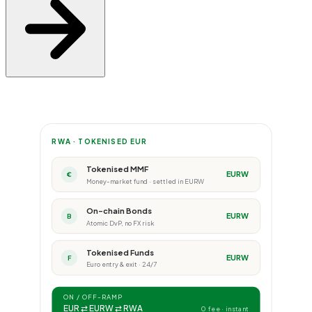
RWA · TOKENISED EUR
Tokenised MMF
EURW
€
Money-market fund · settled in EURW
On-chain Bonds
EURW
B
Atomic DvP, no FX risk
Tokenised Funds
EURW
F
Euro entry & exit · 24/7
ON / OFF-RAMP
EUR ⇄ EURW ⇄ RWA
0 fee · instant