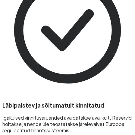
Läbipaistev ja sõltumatult kinnitatud
Igakuised kinnitusaruanded avaldatakse avalikult. Reservid
hoitakse ja nende üle teostatakse järelevalvet Euroopa
reguleeritud finantssüsteemis.