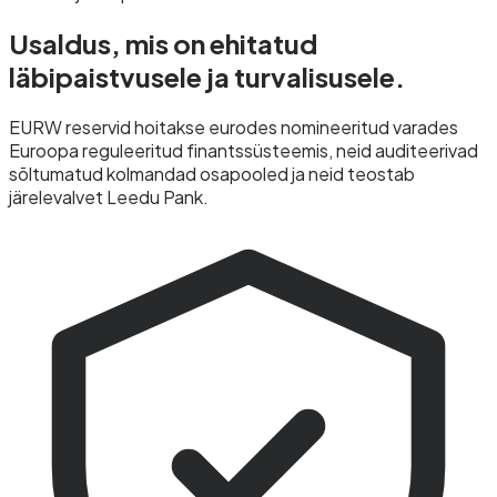
Usaldus, mis on ehitatud
läbipaistvusele ja
turvalisusele.
EURW reservid hoitakse eurodes nomineeritud varades
Euroopa reguleeritud finantssüsteemis, neid auditeerivad
sõltumatud kolmandad osapooled ja neid teostab
järelevalvet Leedu Pank.