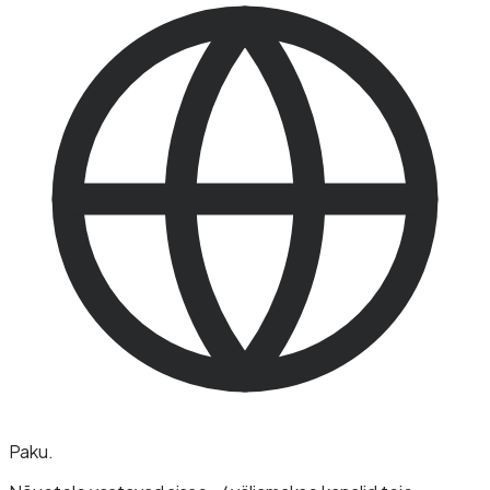
Paku
.