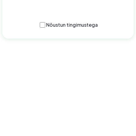
Esita avaldus
Nõustun
tingimustega