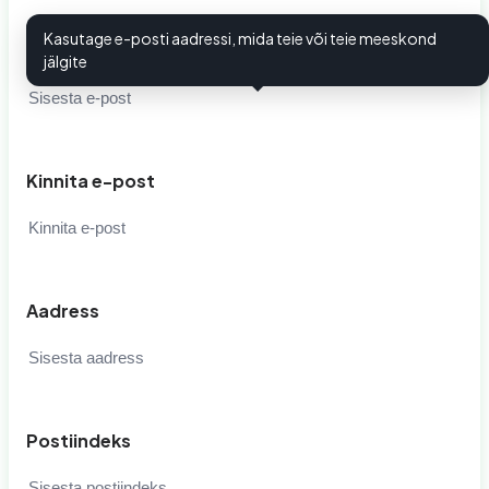
Kasutage e-posti aadressi, mida teie või teie meeskond
E-post
i
jälgite
Kinnita e-post
Aadress
Postiindeks