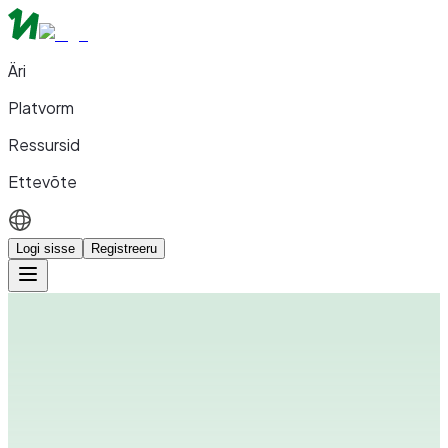
Äri
Platvorm
Ressursid
Ettevõte
Logi sisse
Registreeru