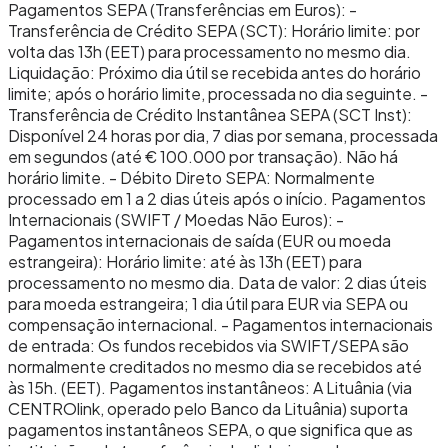
Pagamentos SEPA (Transferências em Euros): -
Transferência de Crédito SEPA (SCT): Horário limite: por
volta das 13h (EET) para processamento no mesmo dia.
Liquidação: Próximo dia útil se recebida antes do horário
limite; após o horário limite, processada no dia seguinte. -
Transferência de Crédito Instantânea SEPA (SCT Inst):
Disponível 24 horas por dia, 7 dias por semana, processada
em segundos (até € 100.000 por transação). Não há
horário limite. - Débito Direto SEPA: Normalmente
processado em 1 a 2 dias úteis após o início. Pagamentos
Internacionais (SWIFT / Moedas Não Euros): -
Pagamentos internacionais de saída (EUR ou moeda
estrangeira): Horário limite: até às 13h (EET) para
processamento no mesmo dia. Data de valor: 2 dias úteis
para moeda estrangeira; 1 dia útil para EUR via SEPA ou
compensação internacional. - Pagamentos internacionais
de entrada: Os fundos recebidos via SWIFT/SEPA são
normalmente creditados no mesmo dia se recebidos até
às 15h. (EET). Pagamentos instantâneos: A Lituânia (via
CENTROlink, operado pelo Banco da Lituânia) suporta
pagamentos instantâneos SEPA, o que significa que as