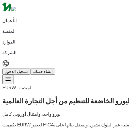
الأعمال
المنصة
الموارد
الشركة
إنشاء حساب
تسجيل الدخول
EURW · المنصة
ليورو الخاضعة للتنظيم من أجل
يورو واحد، وامتثال أوروبي كامل.
صُممت EURW لعصر MiCA، وتسد الفجوة بين الخدمات المصرفية التقليدية والتسوية الأصلية عبر البلوك تشين. وبفضل بنائها على Hedera وMonad، توفر EURW امتثالًا بمستوى مؤسسي مع سرعة التمويل