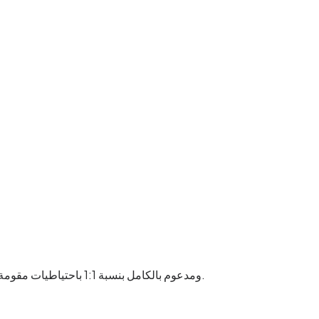
EURW أكثر من مجرد رمز. إنها أصل تسوية أصلي باليورو، صادر بموجب MiCA ومدعوم بالكامل بنسبة 1:1 باحتياطيات مقومة باليورو محفوظة ضمن النظام المالي الأوروبي الخاضع للتنظيم.