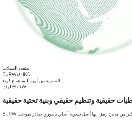
متعدد العملات
EURW
⇄
HKD
التسوية بين أوروبا ↔ هونغ كونغ
لماذا EURW
طيات حقيقية و
تنظيم