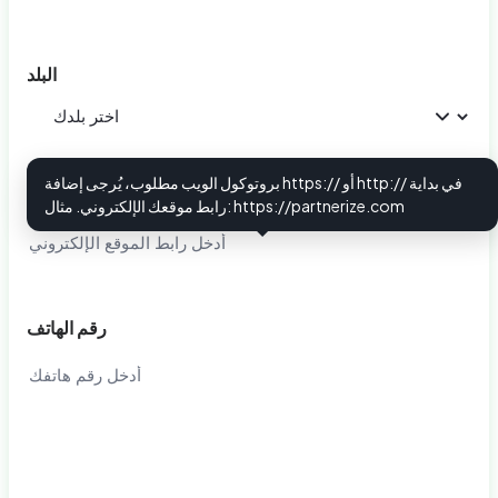
البلد
بروتوكول الويب مطلوب، يُرجى إضافة https:// أو http:// في بداية
رابط الموقع الإلكتروني
i
رابط موقعك الإلكتروني. مثال: https://partnerize.com
رقم الهاتف