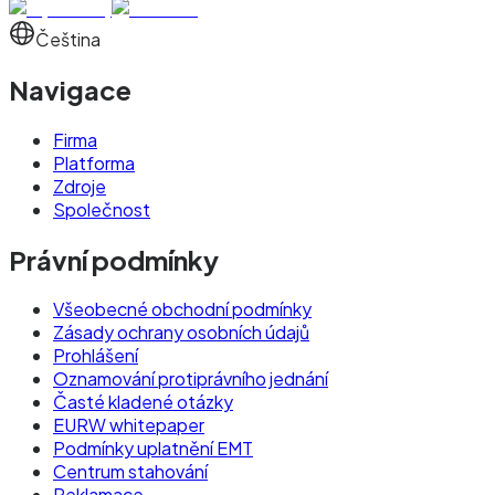
Čeština
Navigace
Firma
Platforma
Zdroje
Společnost
Právní podmínky
Všeobecné obchodní podmínky
Zásady ochrany osobních údajů
Prohlášení
Oznamování protiprávního jednání
Časté kladené otázky
EURW whitepaper
Podmínky uplatnění EMT
Centrum stahování
Reklamace