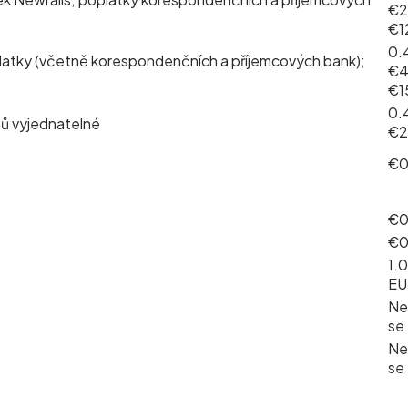
€2
€1
0.
latky (včetně korespondenčních a příjemcových bank);
€4
€1
0.
mů vyjednatelné
€2
€
€
€
1.
E
Ne
se
Ne
se