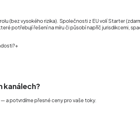
u (bez vysokého rizika). Společnosti z EU volí Starter (zdarm
ré potřebují řešení na míru či působí napříč jurisdikcemi, sp
ádosti?
+
ch kanálech?
 — a potvrdíme přesné ceny pro vaše toky.