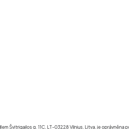
em Švitrigailos g. 11C, LT-03228 Vilnius, Litva, je oprávněna 