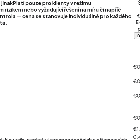
 jinak
Platí pouze pro klienty v režimu
 rizikem nebo vyžadující řešení na míru či napříč
ntrola
— cena se stanovuje individuálně pro každého
E
nta.
Z
€
€
€
€
€1
0.
ek Newrails; poplatky korespondenčních a příjemcových