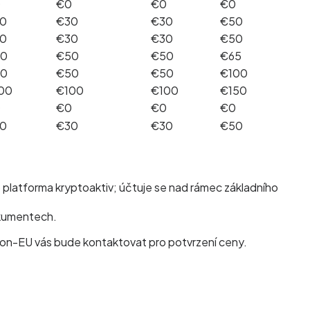
0
€0
€0
€0
0
€30
€30
€50
0
€30
€30
€50
0
€50
€50
€65
0
€50
€50
€100
00
€100
€100
€150
0
€0
€0
€0
0
€30
€30
€50
o platforma kryptoaktiv; účtuje se nad rámec základního
okumentech.
 Non-EU vás bude kontaktovat pro potvrzení ceny.