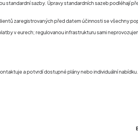
u standardní sazby. Úpravy standardních sazeb podléhají pře
klientů zaregistrovaných před datem účinnosti se všechny po
 platby v eurech; regulovanou infrastrukturu sami neprovozuje
ontaktuje a potvrdí dostupné plány nebo individuální nabídku