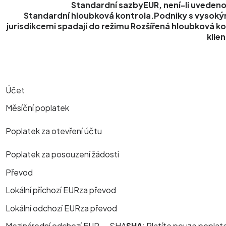
Standardní sazby
EUR, není-li uvedeno
Standardní hloubková kontrola
.
Podniky s vysokým
jurisdikcemi spadají do režimu
Rozšířená hloubková ko
klie
Účet
Měsíční poplatek
Poplatek za otevření účtu
Poplatek za posouzení žádosti
Převod
Lokální příchozí EUR
za převod
Lokální odchozí EUR
za převod
Mezinárodní odchozí EUR —
SHA
SHA
:
Platíte pouze poplat