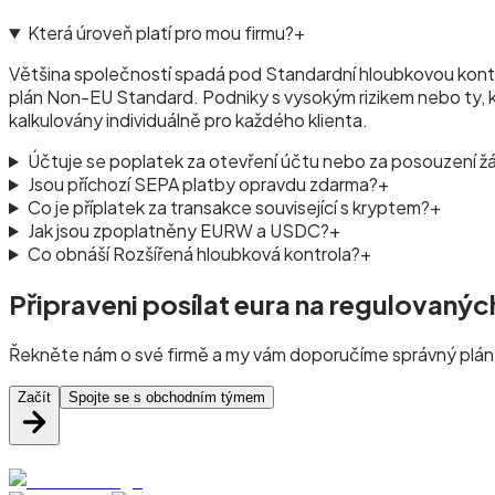
Která úroveň platí pro mou firmu?
+
Většina společností spadá pod Standardní hloubkovou kontrol
plán Non-EU Standard. Podniky s vysokým rizikem nebo ty, kte
kalkulovány individuálně pro každého klienta.
Účtuje se poplatek za otevření účtu nebo za posouzení ž
Jsou příchozí SEPA platby opravdu zdarma?
+
Co je příplatek za transakce související s kryptem?
+
Jak jsou zpoplatněny EURW a USDC?
+
Co obnáší Rozšířená hloubková kontrola?
+
Připraveni posílat eura na regulovaný
Řekněte nám o své firmě a my vám doporučíme správný plán
Začít
Spojte se s obchodním týmem