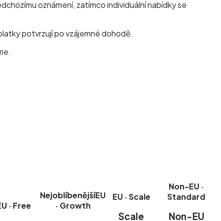
dchozímu oznámení, zatímco individuální nabídky se
platky potvrzují po vzájemné dohodě.
me.
.
Non-EU ·
Nejoblíbenější
EU
EU · Scale
Standard
EU · Free
· Growth
Scale
Non-EU