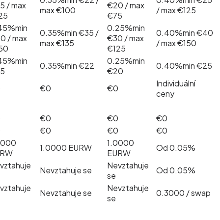
5 / max
€20 / max
max €100
/ max €125
25
€75
45%
min
0.25%
min
0.35%
min €35 /
0.40%
min €40
0 / max
€30 / max
max €135
/ max €150
50
€125
45%
min
0.25%
min
0.35%
min €22
0.40%
min €25
5
€20
Individuální
0
€0
€0
ceny
0
€0
€0
€0
0
€0
€0
€0
0000
1.0000
1.0000 EURW
Od 0.05%
URW
EURW
vztahuje
Nevztahuje
Nevztahuje se
Od 0.05%
se
vztahuje
Nevztahuje
Nevztahuje se
0.3000 / swap
se