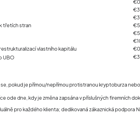
€
€3
€3
 třetích stran
€5
€5
€1
estrukturalizací vlastního kapitálu
€
€3
ebo UBO
je se, pokud je přímou/nepřímou protistranou kryptoburza neb
síce ode dne, kdy je změna zapsána v příslušných firemních d
viduálně pro každého klienta; dedikovaná zákaznická podpora