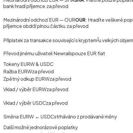
bank hradí příjemce.
za převod
Mezinárodní odchozí EUR —
OUR
OUR
:
Hradíte veškeré pop
příjemce obdrží plnou částku.
za převod
1
Příplatek za transakce související s kryptem
u velkých obje
Převod jinému uživateli Newrails
pouze EUR fiat
Tokeny EURW & USDC
Ražba EURW
za převod
Zpětný odkup EURW
za převod
Vklad / výběr EURW
za převod
Vklad / výběr USDC
za převod
Směna EURW ↔ USDC
strháváno z prodávané měny
Další možné jednorázové poplatky