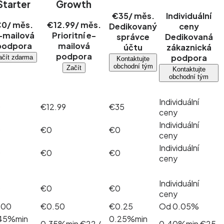
Starter
Growth
€35
/ měs.
Individuální
€0
/ měs.
€12.99
/ měs.
Dedikovaný
ceny
-mailová
Prioritní e-
správce
Dedikovaná
podpora
mailová
účtu
zákaznická
podpora
podpora
ačít zdarma
Kontaktujte
obchodní tým
Začít
Kontaktujte
obchodní tým
Individuální
0
€12.99
€35
ceny
Individuální
0
€0
€0
ceny
Individuální
0
€0
€0
ceny
Individuální
0
€0
€0
ceny
.00
€0.50
€0.25
Od 0.05%
45%
min
0.25%
min
0.35%
min €22 /
0.40%
min €25