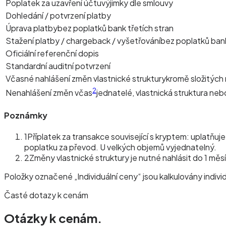
Poplatek za uzavření účtu
výjimky dle smlouvy
Dohledání / potvrzení platby
Úprava platby
bez poplatků bank třetích stran
Stažení platby / chargeback / vyšetřování
bez poplatků bank
Oficiální referenční dopis
Standardní auditní potvrzení
Včasné nahlášení změn vlastnické struktury
kromě složitých r
2
Nenahlášení změn včas
jednatelé, vlastnická struktura n
Poznámky
1
Příplatek za transakce související s kryptem: uplatňu
poplatku za převod. U velkých objemů vyjednatelný.
2
Změny vlastnické struktury je nutné nahlásit do 1 mě
Položky označené „Individuální ceny“ jsou kalkulovány indi
Časté dotazy k cenám
Otázky k cenám.