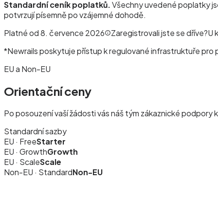
Standardní ceník poplatků.
Všechny uvedené poplatky jso
potvrzují písemně po vzájemné dohodě.
Platné od 8. července 2026
Zaregistrovali jste se dříve?
U 
*
Newrails poskytuje přístup k regulované infrastruktuře pro
EU a Non-EU
Orientační ceny
Po posouzení vaší žádosti vás náš tým zákaznické podpory k
Standardní sazby
EU · Free
Starter
EU · Growth
Growth
EU · Scale
Scale
Non-EU · Standard
Non-EU