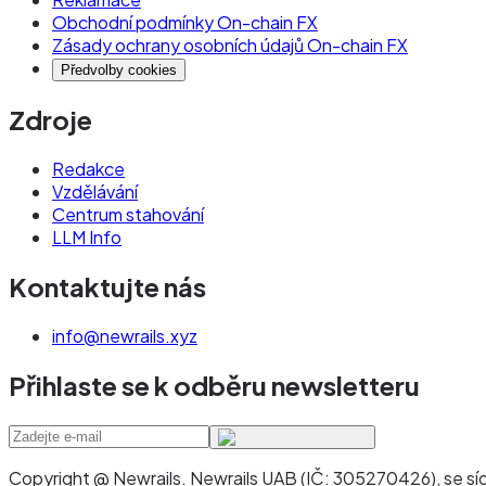
Obchodní podmínky On-chain FX
Zásady ochrany osobních údajů On-chain FX
Předvolby cookies
Zdroje
Redakce
Vzdělávání
Centrum stahování
LLM Info
Kontaktujte nás
info@newrails.xyz
Přihlaste se k odběru newsletteru
Copyright @ Newrails
.
Newrails UAB (IČ: 305270426), se sídl