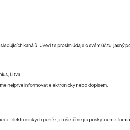
ásledujících kanálů. Uveďte prosím údaje o svém účtu, jasný
nius, Litva
ůžeme nejprve informovat elektronicky nebo dopisem.
nebo elektronických peněz, prošetříme ji a poskytneme formá