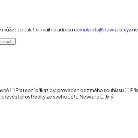
ě můžete poslat e-mail na adresu
complaints@newrails.xyz
ne
ávně
Platební příkaz byl proveden bez mého souhlasu
Pří
převést prostředky ze svého účtu Newrails
Jiný