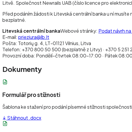
Litvě. Společnost Newrails UAB (číslo licence pro elektroni
Před podáním žádosti k Litevská centrální banka u ní musíte 
bezplatné.
Litevská centrální banka
Webové stránky:
Podat návrh na 
E-mail:
prieziura@lb.lt
Pošta: Totorių g. 4, LT-01121 Vilnius, Litva
Telefon: +370 800 50 500 (bezplatně z Litvy) · +370 5 251 
Provozní doba: Pondělí–čtvrtek 08:00–17:00 · Pátek 08:0
Dokumenty
Formulář pro stížnosti
Šablona ke stažení pro podání písemné stížnosti společnosti
Stáhnout .docx