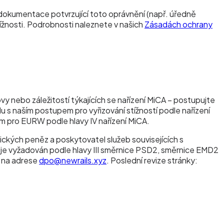
dokumentace potvrzující toto oprávnění (např. úředně
ížnosti. Podrobnosti naleznete v našich
Zásadách ochrany
nebo záležitostí týkajících se nařízení MiCA – postupujte
u s naším postupem pro vyřizování stížností podle nařízení
em pro EURW podle hlavy IV nařízení MiCA.
ických peněz a poskytovatel služeb souvisejících s
tí je vyžadován podle hlavy III směrnice PSD2, směrnice EMD2
ů na adrese
dpo@newrails.xyz
. Poslední revize stránky: