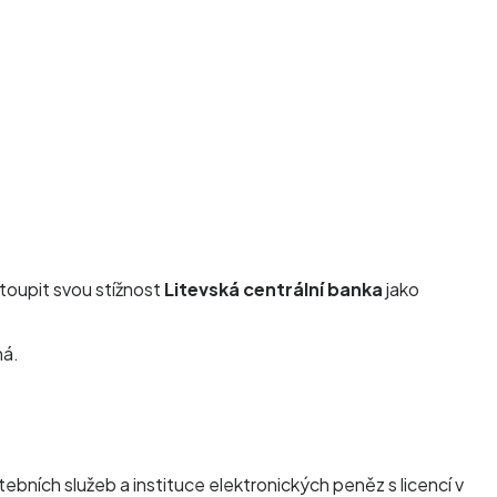
toupit svou stížnost
Litevská centrální banka
jako
ná.
bních služeb a instituce elektronických peněz s licencí v