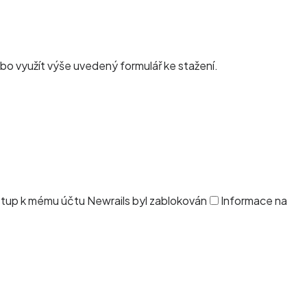
bo využít výše uvedený formulář ke stažení.
stup k mému účtu Newrails byl zablokován
Informace na