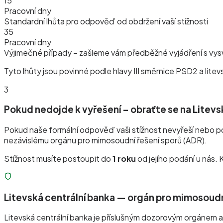
15
Pracovní dny
Standardní lhůta pro odpověď od obdržení vaší stížnosti
35
Pracovní dny
Výjimečné případy – zašleme vám předběžné vyjádření s vy
Tyto lhůty jsou povinné podle hlavy III směrnice PSD2 a lite
3
Pokud nedojde k vyřešení – obraťte se na Litevs
Pokud naše formální odpověď vaši stížnost nevyřeší nebo p
nezávislému orgánu pro mimosoudní řešení sporů (ADR).
Stížnost musíte postoupit do
1 roku
od jejího podání u nás. 
Litevská centrální banka — orgán pro mimosoudn
Litevská centrální banka je příslušným dozorovým orgánem a