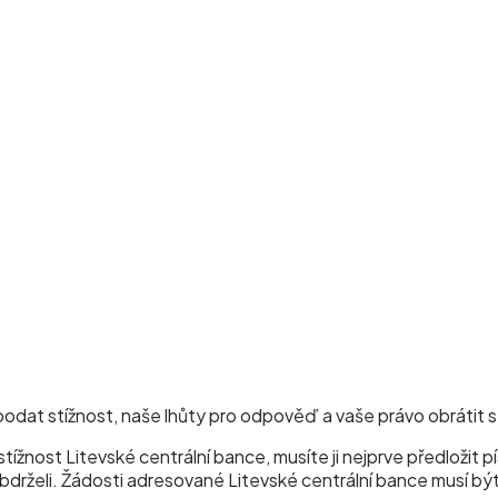
podat stížnost, naše lhůty pro odpověď a vaše právo obrátit s
stížnost Litevské centrální bance, musíte ji nejprve předloži
bdrželi. Žádosti adresované Litevské centrální bance musí být