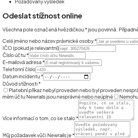
Požadovaný výsledek
Odeslat stížnost online
Všechna pole označená hvězdičkou * jsou povinná. Případn
Celé jméno nebo název právnické osoby *
IČO (pokud je relevantní)
Číslo účtu *
E-mailová adresa *
Telefonní číslo
Datum incidentu *
Důvod stížnosti *
Platební příkaz nebyl proveden nebo byl proveden nespr
mém účtu Newrails jsou nesprávné nebo neúplné
Nemohu 
Více informací o tom, co se stalo *
Můj požadavek vůči Newrails je *