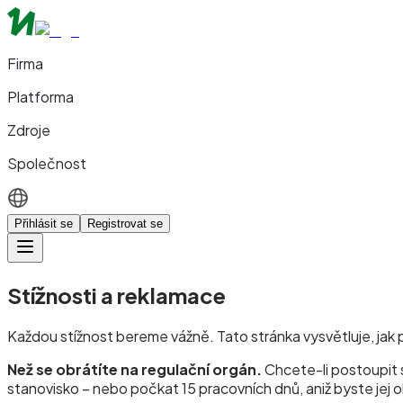
Firma
Platforma
Zdroje
Společnost
Přihlásit se
Registrovat se
Stížnosti a reklamace
Každou stížnost bereme vážně. Tato stránka vysvětluje, jak 
Než se obrátíte na regulační orgán.
Chcete-li postoupit 
stanovisko – nebo počkat 15 pracovních dnů, aniž byste jej o