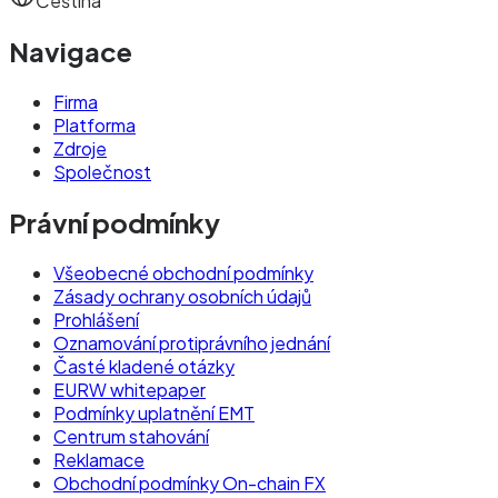
Čeština
Navigace
Firma
Platforma
Zdroje
Společnost
Právní podmínky
Všeobecné obchodní podmínky
Zásady ochrany osobních údajů
Prohlášení
Oznamování protiprávního jednání
Časté kladené otázky
EURW whitepaper
Podmínky uplatnění EMT
Centrum stahování
Reklamace
Obchodní podmínky On-chain FX