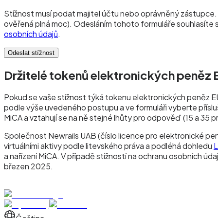
Stížnost musí podat majitel účtu nebo oprávněný zástupce.
ověřená plná moc). Odesláním tohoto formuláře souhlasíte s
osobních údajů
.
Odeslat stížnost
Držitelé tokenů elektronických peně
Pokud se vaše stížnost týká tokenu elektronických peněz E
podle výše uvedeného postupu a ve formuláři vyberte přísluš
MiCA a vztahují se na ně stejné lhůty pro odpověď (15 a 35 
Společnost Newrails UAB (číslo licence pro elektronické pen
virtuálními aktivy podle litevského práva a podléhá dohledu
L
a nařízení MiCA. V případě stížností na ochranu osobních ú
březen 2025.