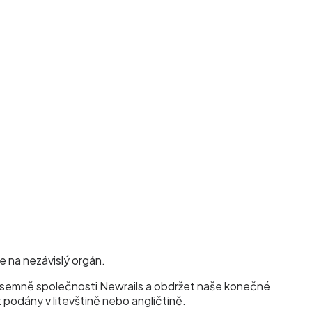
e na nezávislý orgán.
t písemně společnosti Newrails a obdržet naše konečné
 podány v litevštině nebo angličtině.