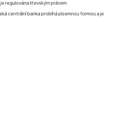
 je regulována litevským právem.
vská centrální banka probíhá písemnou formou a je