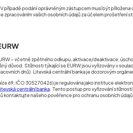
 V případě podání oprávněným zástupcem musí být přiložena 
e zpracováním vašich osobních údajů za účelem prošetření st
z EURW
URW – včetně zpětného odkupu, aktivace/deaktivace, úschovy 
ný důvod. Stížnosti týkající se EURW jsou vyřizovány v soulad
pracovních dnů). Litevská centrální banka je dozorovým orgán
íze 69, IČO 305270426) je regulována jako instituce elektron
itevská centrální banka
. Tento postup pro vyřizování stížnos
dajů kontaktujte našeho pověřence pro ochranu osobních údaj