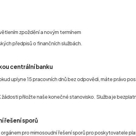
světlením zpoždění a novým termínem
vských předpisů o finančních službách.
kou centrální banku
okud uplyne 15 pracovních dnů bez odpovědi, máte právo pos
K žádosti přiložte naše konečné stanovisko. Služba je bezplat
í řešení sporů
 orgánem pro mimosoudní řešení sporů pro poskytovatele plate