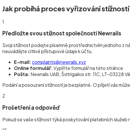
Jak probíhá proces vyřizování stížností
1
Předložte svou stížnost společnosti Newrails
Svoji stížnost podejte písemně prostřednictvím jednoho z n
neuvádějte citlivé přístupové údaje k účtu.
E-mail:
complaints@newrails.xyz
Online formulář:
Vyplňte formulář na této stránce
Pošta:
Newrails UAB, Švitrigailos str. 11C, LT-03228 Vil
Podání a posouzení stížností je bezplatné. O přijetí vás m
2
Prošetření a odpověď
Pokud se vaše stížnost týká poskytování platebních služeb 