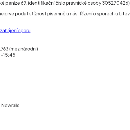
cké peníze 69, identifikační číslo právnické osoby 305270426)
nejprve podat stížnost písemně u nás. Řízení o sporech u Lite
zahájení sporu
2763 (mezinárodní)
0–15:45
 Newrails