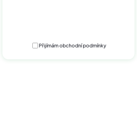
Odeslat žádost
Přijímám
obchodní podmínky