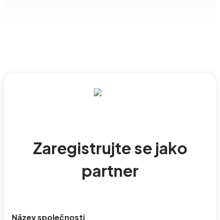
Zaregistrujte se jako
partner
Název společnosti