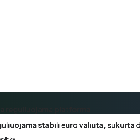
na reguliuojama platforma.
iuojama stabili euro valiuta, sukurta 
aplinką.