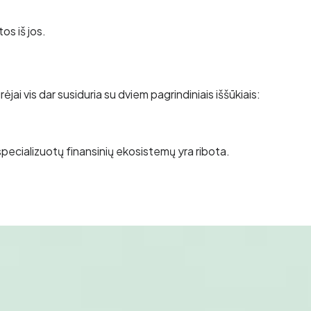
os iš jos.
ai vis dar susiduria su dviem pagrindiniais iššūkiais:
, specializuotų finansinių ekosistemų yra ribota.