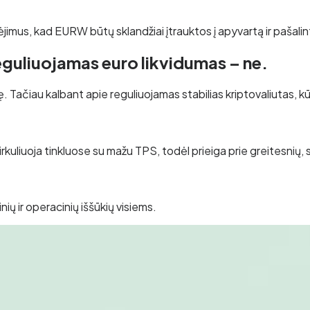
ėjimus, kad EURW būtų sklandžiai įtrauktos į apyvartą ir pašalint
guliuojamas euro likvidumas – ne.
ačiau kalbant apie reguliuojamas stabilias kriptovaliutas, kūrėj
i cirkuliuoja tinkluose su mažu TPS, todėl prieiga prie greitesnių
ių ir operacinių iššūkių visiems.