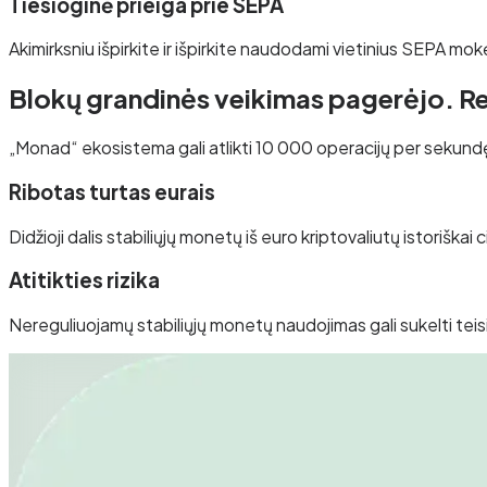
Tiesioginė prieiga prie SEPA
Akimirksniu išpirkite ir išpirkite naudodami vietinius SEPA mok
Blokų grandinės veikimas pagerėjo. Re
„Monad“ ekosistema gali atlikti 10 000 operacijų per sekundę. T
Ribotas turtas eurais
Didžioji dalis stabiliųjų monetų iš euro kriptovaliutų istoriška
Atitikties rizika
Nereguliuojamų stabiliųjų monetų naudojimas gali sukelti teisin