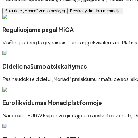
Sukurkite „Monad“ verslo paskyrą
Perskaitykite dokumentaciją
Reguliuojama pagal MiCA
Visiškai padengta grynaisiais eurais ir jų ekvivalentais. Platina
Didelio našumo atsiskaitymas
Pasinaudokite dideliu „Monad“ pralaidumu ir mažu delsos laik
Euro likvidumas Monad platformoje
Naudokite EURW kaip savo gimtąjį euro apskaitos vienetą D