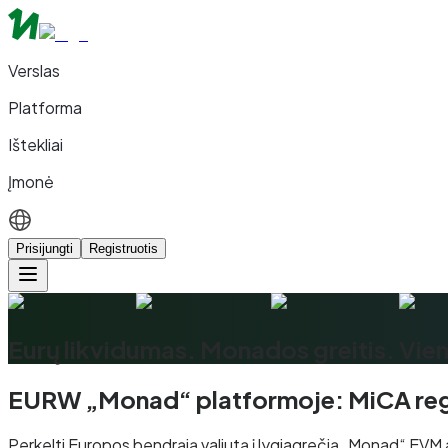
Verslas
Platforma
Ištekliai
Įmonė
Prisijungti
Registruotis
Eurų likvidumas. Monados greitis. Vie
EURW „Monad“ platformoje: MiCA regul
Perkelti Europos bendrąją valiutą į lygiagrečią „Monad“ EVM 