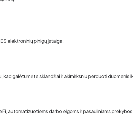
 ES elektroninių pinigų įstaiga.
u, kad galėtumėte sklandžiai ir akimirksniu perduoti duomenis i
eFi, automatizuotiems darbo eigoms ir pasauliniams prekybo