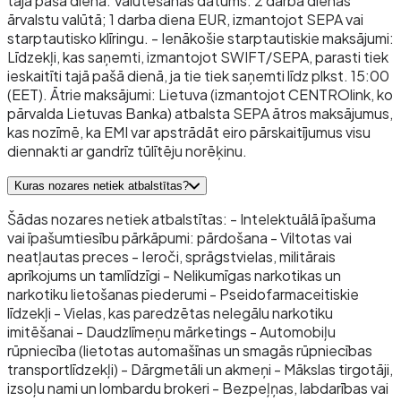
tajā pašā dienā. Valutēšanas datums: 2 darba dienas
ārvalstu valūtā; 1 darba diena EUR, izmantojot SEPA vai
starptautisko klīringu. - Ienākošie starptautiskie maksājumi:
Līdzekļi, kas saņemti, izmantojot SWIFT/SEPA, parasti tiek
ieskaitīti tajā pašā dienā, ja tie tiek saņemti līdz plkst. 15:00
(EET). Ātrie maksājumi: Lietuva (izmantojot CENTROlink, ko
pārvalda Lietuvas Banka) atbalsta SEPA ātros maksājumus,
kas nozīmē, ka EMI var apstrādāt eiro pārskaitījumus visu
diennakti ar gandrīz tūlītēju norēķinu.
Kuras nozares netiek atbalstītas?
Šādas nozares netiek atbalstītas: - Intelektuālā īpašuma
vai īpašumtiesību pārkāpumi: pārdošana - Viltotas vai
neatļautas preces - Ieroči, sprāgstvielas, militārais
aprīkojums un tamlīdzīgi - Nelikumīgas narkotikas un
narkotiku lietošanas piederumi - Pseidofarmaceitiskie
līdzekļi - Vielas, kas paredzētas nelegālu narkotiku
imitēšanai - Daudzlīmeņu mārketings - Automobiļu
rūpniecība (lietotas automašīnas un smagās rūpniecības
transportlīdzekļi) - Dārgmetāli un akmeņi - Mākslas tirgotāji,
izsoļu nami un lombardu brokeri - Bezpeļņas, labdarības vai