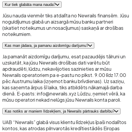
Kur tiek glabāta mana nauda?
Jūsu nauda vienmēr tiks atdalīta no Newrails finansēm. Jūsu
noguldījumus glabā un aizsargā mūsu banku partneri
(skatiet noteikumus un nosacījumus) saskaņā ar drošības
noteikumiem.
Kas man jādara, ja pamanu aizdomīgu darījumu?
Ja pamanāt aizdomīgu darījumu, esat pazaudējis tālruni un
uzskatāt, ka jūsu Newrails drošības dati varētu būt
apdraudēti, lūdzu, nekavējoties sazinieties ar mūsu
Newrails operatoriem pa e-pastu no plkst. 9.00 līdz 17.00
pēc Austrumu laika (izņemot banku brīvdienas). Uz saziņu,
kas saņemta ārpus šī laika, tiks atbildēts nākamajā darba
dienā. E-pasts: info@newrails.xyz Lūdzu, ņemiet vērā, ka
mūsu operatori nekad nelūgs jūsu Newrails konta paroli.
Kas notiks ar maniem līdzekļiem, ja Newrails pārtrauks darbību?
UAB “Newrails” glabā visus klientu līdzekļus īpaši nodalītos
kontos, kas atrodas pilnvarotās kredītiestādēs Eiropas