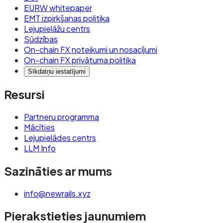
EURW whitepaper
EMT izpirkšanas politika
Lejupielāžu centrs
Sūdzības
On-chain FX noteikumi un nosacījumi
On-chain FX privātuma politika
Sīkdatņu iestatījumi
Resursi
Partneru programma
Mācīties
Lejupielādes centrs
LLM Info
Sazināties ar mums
info@newrails.xyz
Pierakstieties jaunumiem