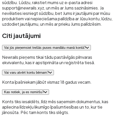
sūdzību. Lūdzu, rakstiet mums uz e-pasta adresi
support@newrails.xyz, un mēs ar Jums sazināsimies. Ja
nevēlaties iesniegt sūdzību, bet Jums ir jautājumi par mūsu
produktiem vai nepieciešama palīdzība ar Jūsu kontu, lūdzu,
uzdodiet jautājumu, un mēs ar prieku Jums palīdzēsim.
Citi jautājumi
Vai jūs pieņemsiet trešās puses mandātu manā kontā?
Newrails pieņems tikai tādu pastāvīgās pilnvaras
ekvivalentu, kas ir apstiprināta un reģistrēta tiesā.
Vai varu atvērt kontu bērnam?
Konta īpašniekam jābūt vismaz 18 gadus vecam.
Kas notiek, ja es nomiršu?
Konts tiks iesaldēts, līdz mēs saņemsim dokumentus, kas
apliecina līdzekļu likumīgo īpašumtiesības un to, kur tie
jānosūta. Pēc tam konts tiks slēgts.