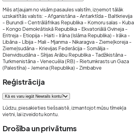
Mēs atļaujam no visām pasaules valstīm, izņemot tālāk
uzskaitītās valstis: - Afganistāna - Antarktīda - Baltkrievija
- Burundi - Centrālāfrikas Republika - Komoru salas - Kuba
- Kongo Demokrātiskā Republika - Ekvatoriālā Gvineja -
Eritreja - Etiopija - Haiti - Irāna (Islāma Republika) - Irāka -
Libāna - Lībija - Mali - Mjanma - Nikaragva - Ziemeļkoreja -
Ziemeļsudāna - Krievijas Federācija - Somālija -
Dienvidsudāna - Sīrijas Arābu Republika - Tadžikistāna -
Turkmenistāna - Venecuēla (RB) - Rietumkrasts un Gaza
(Palestīna) - Jemena (Republika) - Zimbabve
Reģistrācija
Kā es varu iegūt Newrails kontu?
Lūdzu, piesakieties tiešsaistē, izmantojot mūsu tīmekļa
vietni, lai izveidotu kontu.
Drošība un privātums