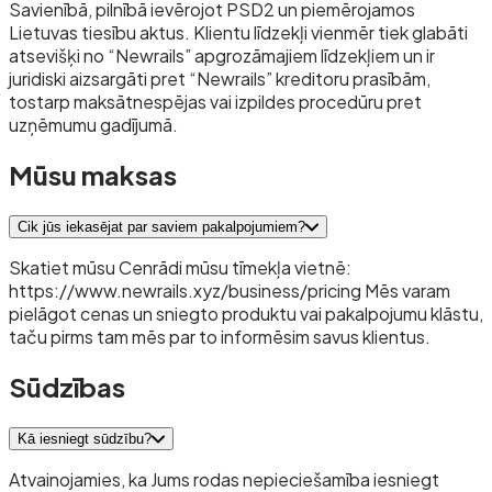
Savienībā, pilnībā ievērojot PSD2 un piemērojamos
Lietuvas tiesību aktus. Klientu līdzekļi vienmēr tiek glabāti
atsevišķi no “Newrails” apgrozāmajiem līdzekļiem un ir
juridiski aizsargāti pret “Newrails” kreditoru prasībām,
tostarp maksātnespējas vai izpildes procedūru pret
uzņēmumu gadījumā.
Mūsu maksas
Cik jūs iekasējat par saviem pakalpojumiem?
Skatiet mūsu Cenrādi mūsu tīmekļa vietnē:
https://www.newrails.xyz/business/pricing Mēs varam
pielāgot cenas un sniegto produktu vai pakalpojumu klāstu,
taču pirms tam mēs par to informēsim savus klientus.
Sūdzības
Kā iesniegt sūdzību?
Atvainojamies, ka Jums rodas nepieciešamība iesniegt