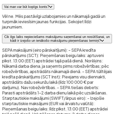
Vai man var būt kopīgs konts?
Vēl ne. Mēs pastāvīgi uzlabojamies un nākamajā gadā un
turpmāk ieviesīsim jaunas funkcijas. Sekojiet līdzi
jaunumiem.
Cik ilgs laiks nepieciešams maksājumu saņemšanai un nosūtīšanai, un
kādi ir izejošo un ienākošo maksājumu pieņemšanas termiņi?
SEPA maksājumi (eiro pārskaitījumi): - SEPA kredīta
pārskaitījums (SCT): Pieņemšanas beigu laiks: aptuveni
plkst. 13:00 (EET) apstrādei tajā pašā dienā. Norēķins:
Nākamā darba diena, ja saņemts pirms robežvērtības; pēc
robežvērtības, apstrādāts nākamajā dienā. - SEPA tūlītējais
kredīta pārskaitījums (SCT Inst): Pieejams visu diennakti,
apstrādāts dažu sekunžu laikā (līdz 100 000 € par
darījumu). Nav robežvērtības. - SEPA tiešais debets:
Parasti apstrādāts 1–2 darba dienu laikā pēc uzsākšanas.
Starptautiskie maksājumi (SWIFT/ārpus eiro): - Izejošie
starptautiskie maksājumi (EUR vai ārvalstu valūtā):
Pieņemšanas beigu laiks: līdz plkst. 13:00 (EET) apstrādei