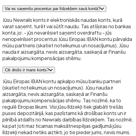
Vai es saņemšu procentus par līdzekļiem savā kontā?
Jūsu Newrails konts ir elektroniskās naudas konts, kurā
varat saņemt, turēt vai sūtīt naudu. Tas atšķiras no bankas
konta, jo: - jūs nevarēsiet saņemt overdraftu - jūs
nenopelnīsiet procentus Jūsu Eiropas IBAN kontu pārvalda
mūsu partneris (skatiet noteikumus un nosacījumus). Jūsu
nauda ir aizsargāta, nevis aizsargāta, saskaņā ar Finanšu
pakalpojumu kompensācijas shēmu.
Cik drošs ir mans konts?
Jūsu Eiropas IBAN kontu apkalpo mūsu banku partneri
(skatiet noteikumus un nosacījumus). Jūsu nauda ir
aizsargāta, nevis aizsargāta, saskaņā ar Finanšu
pakalpojumu kompensācijas shēmu. Tas nozīmē, ka to
regulē Eiropas likumi. Visi jūsu līdzekļi tiek glabāti trešās
puses depozitārijā, kas pazīstams kā drošības konts un ir
pilnībā atdalīts no Newrails darbības līdzekļiem. Tas nozīmē,
ka pat ļoti maz ticamas maksātnespējas gadījumā jūsu
līdzekļi nekad netiks aiztikti, jo tie pieder jums, nevis mums.