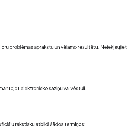
aidru problēmas aprakstu un vēlamo rezultātu. Neiekļaujiet
antojot elektronisko saziņu vai vēstuli.
ciālu rakstisku atbildi šādos termiņos: