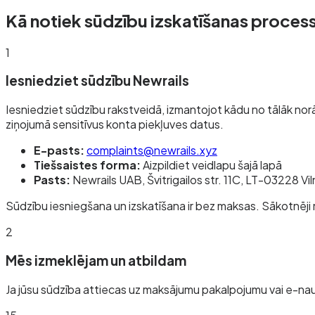
Kā notiek sūdzību izskatīšanas proces
1
Iesniedziet sūdzību Newrails
Iesniedziet sūdzību rakstveidā, izmantojot kādu no tālāk nor
ziņojumā sensitīvus konta piekļuves datus.
E-pasts:
complaints@newrails.xyz
Tiešsaistes forma:
Aizpildiet veidlapu šajā lapā
Pasts:
Newrails UAB, Švitrigailos str. 11C, LT-03228 Vil
Sūdzību iesniegšana un izskatīšana ir bez maksas. Sākotnēji 
2
Mēs izmeklējam un atbildam
Ja jūsu sūdzība attiecas uz maksājumu pakalpojumu vai e-nau