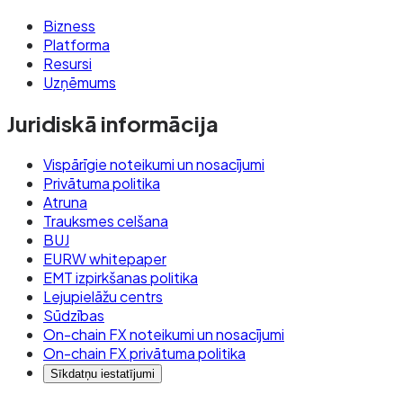
Bizness
Platforma
Resursi
Uzņēmums
Juridiskā informācija
Vispārīgie noteikumi un nosacījumi
Privātuma politika
Atruna
Trauksmes celšana
BUJ
EURW whitepaper
EMT izpirkšanas politika
Lejupielāžu centrs
Sūdzības
On-chain FX noteikumi un nosacījumi
On-chain FX privātuma politika
Sīkdatņu iestatījumi