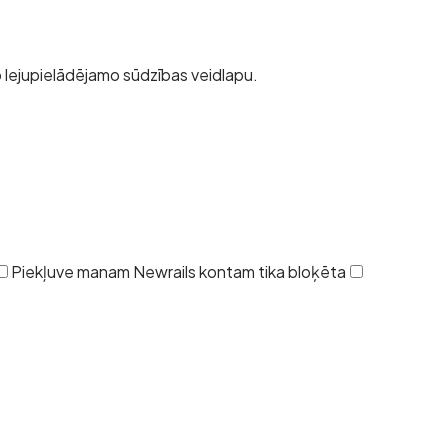
o lejupielādējamo sūdzības veidlapu.
Piekļuve manam Newrails kontam tika bloķēta