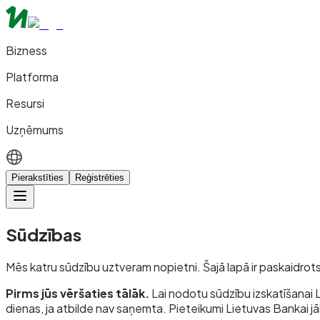
Bizness
Platforma
Resursi
Uzņēmums
Pierakstīties
Reģistrēties
Sūdzības
Mēs katru sūdzību uztveram nopietni. Šajā lapā ir paskaidrots
Pirms jūs vēršaties tālāk.
Lai nodotu sūdzību izskatīšanai L
dienas, ja atbilde nav saņemta. Pieteikumi Lietuvas Bankai jā