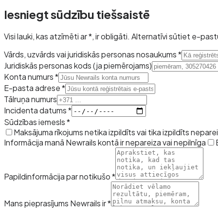
Iesniegt sūdzību tiešsaistē
Visi lauki, kas atzīmēti ar *, ir obligāti. Alternatīvi sūtiet e-pas
Vārds, uzvārds vai juridiskās personas nosaukums *
Juridiskās personas kods (ja piemērojams)
Konta numurs *
E-pasta adrese *
Tālruņa numurs
Incidenta datums *
Sūdzības iemesls *
Maksājuma rīkojums netika izpildīts vai tika izpildīts neparei
Informācija manā Newrails kontā ir nepareiza vai nepilnīga
Papildinformācija par notikušo *
Mans pieprasījums Newrails ir *