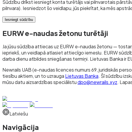
Sūdzību drīkst iesniegt konta turētājs vai pilnvarotais pārstā
pilnvara). Iesniedzot šo veidlapu, jūs piekrītat, ka mēs apstr
Iesniegt sūdzību
EURW e-naudas žetonu turētāji
Ja jūsu sūdzība attiecas uz EURW e-naudas žetonu — tostarp 
iepriekš, un veidlapā atlasiet attiecīgo iemeslu. EURW sūdzīb
darba dienu atbildes sniegšanas termiņi. Lietuvas Banka ir 
Newrails UAB (e-naudas licences numurs 69, juridiskās pers
tiesību aktiem, un to uzrauga
Lietuvas Banka
. Šī sūdzību iz
mūsu datu aizsardzības speciālistu
dpo@newrails.xyz
. Lapa
Latviešu
Navigācija