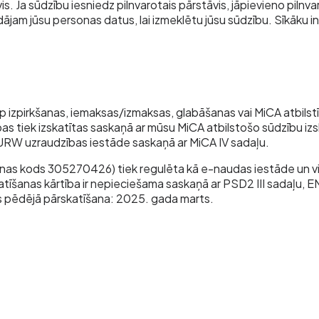
vis. Ja sūdzību iesniedz pilnvarotais pārstāvis, jāpievieno pil
ādājam jūsu personas datus, lai izmeklētu jūsu sūdzību. Sīkāku 
izpirkšanas, iemaksas/izmaksas, glabāšanas vai MiCA atbilstīb
as tiek izskatītas saskaņā ar mūsu MiCA atbilstošo sūdzību izsk
EURW uzraudzības iestāde saskaņā ar MiCA IV sadaļu.
onas kods 305270426) tiek regulēta kā e-naudas iestāde un vi
skatīšanas kārtība ir nepieciešama saskaņā ar PSD2 III sadaļu, 
s pēdējā pārskatīšana: 2025. gada marts.