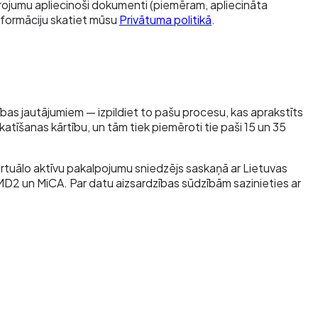
nvarojumu apliecinoši dokumenti (piemēram, apliecināta
informāciju skatiet mūsu
Privātuma politikā
.
as jautājumiem — izpildiet to pašu procesu, kas aprakstīts
atīšanas kārtību, un tām tiek piemēroti tie paši 15 un 35
rtuālo aktīvu pakalpojumu sniedzējs saskaņā ar Lietuvas
EMD2 un MiCA. Par datu aizsardzības sūdzībām sazinieties ar