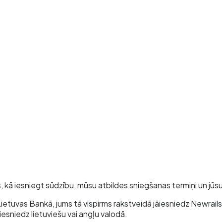
, kā iesniegt sūdzību, mūsu atbildes sniegšanas termiņi un jūsu
ietuvas Bankā, jums tā vispirms rakstveidā jāiesniedz Newrails
iesniedz lietuviešu vai angļu valodā.