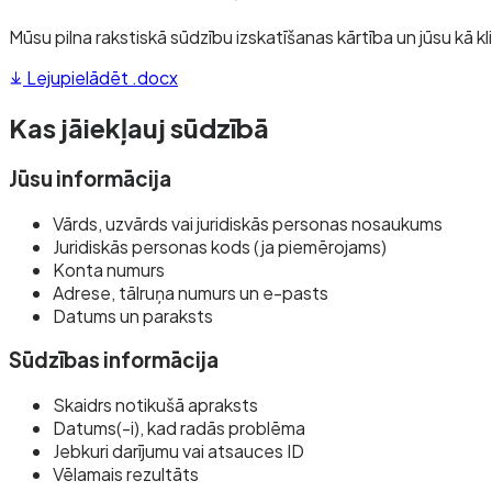
Mūsu pilna rakstiskā sūdzību izskatīšanas kārtība un jūsu kā kl
Lejupielādēt .docx
Kas jāiekļauj sūdzībā
Jūsu informācija
Vārds, uzvārds vai juridiskās personas nosaukums
Juridiskās personas kods (ja piemērojams)
Konta numurs
Adrese, tālruņa numurs un e-pasts
Datums un paraksts
Sūdzības informācija
Skaidrs notikušā apraksts
Datums(-i), kad radās problēma
Jebkuri darījumu vai atsauces ID
Vēlamais rezultāts