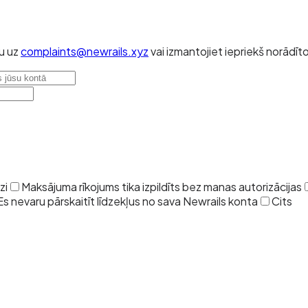
tu uz
complaints@newrails.xyz
vai izmantojiet iepriekš norādīt
zi
Maksājuma rīkojums tika izpildīts bez manas autorizācijas
Es nevaru pārskaitīt līdzekļus no sava Newrails konta
Cits