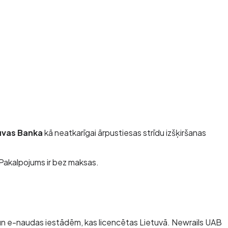
uvas Banka
kā neatkarīgai ārpustiesas strīdu izšķiršanas
 Pakalpojums ir bez maksas.
un e-naudas iestādēm, kas licencētas Lietuvā. Newrails UAB