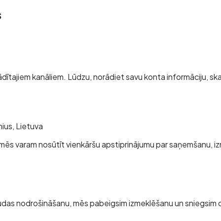
s
ādītajiem kanāliem. Lūdzu, norādiet savu konta informāciju, sk
nius, Lietuva
mēs varam nosūtīt vienkāršu apstiprinājumu par saņemšanu, izm
das nodrošināšanu, mēs pabeigsim izmeklēšanu un sniegsim ofi