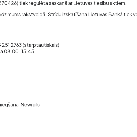
70426) tiek regulēta saskaņā ar Lietuvas tiesību aktiem.
edz mums rakstveidā. Strīdu izskatīšana Lietuvas Bankā tiek v
 251 2763 (starptautiskais)
ena 08:00–15:45
niegšanai Newrails