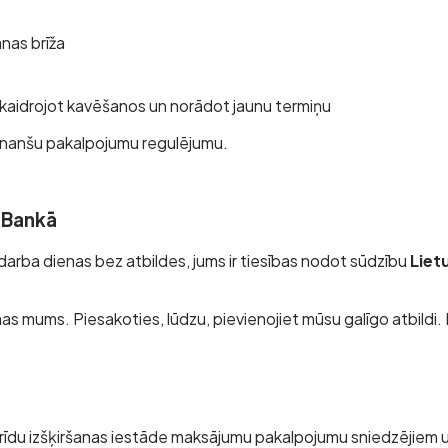
nas brīža
kaidrojot kavēšanos un norādot jaunu termiņu
s finanšu pakalpojumu regulējumu.
s Bankā
5 darba dienas bez atbildes, jums ir tiesības nodot sūdzību
Liet
as mums. Piesakoties, lūdzu, pievienojiet mūsu galīgo atbildi.
rīdu izšķiršanas iestāde maksājumu pakalpojumu sniedzējiem 