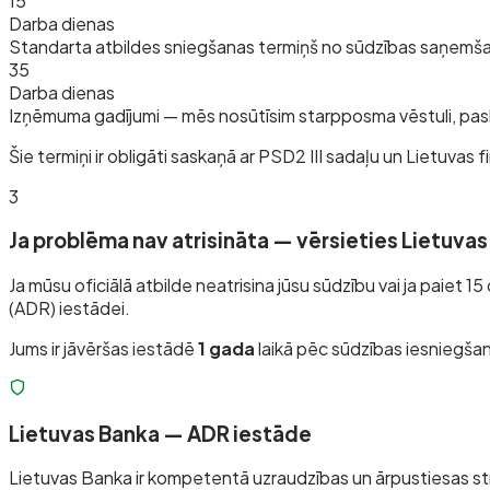
15
Darba dienas
Standarta atbildes sniegšanas termiņš no sūdzības saņemša
35
Darba dienas
Izņēmuma gadījumi — mēs nosūtīsim starpposma vēstuli, pas
Šie termiņi ir obligāti saskaņā ar PSD2 III sadaļu un Lietuva
3
Ja problēma nav atrisināta — vērsieties Lietuva
Ja mūsu oficiālā atbilde neatrisina jūsu sūdzību vai ja paiet 1
(ADR) iestādei.
Jums ir jāvēršas iestādē
1 gada
laikā pēc sūdzības iesniegšan
Lietuvas Banka — ADR iestāde
Lietuvas Banka ir kompetentā uzraudzības un ārpustiesas st