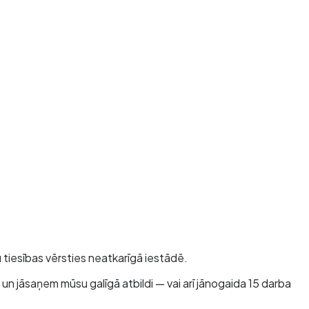
 tiesības vērsties neatkarīgā iestādē.
 un jāsaņem mūsu galīgā atbildi — vai arī jānogaida 15 darba