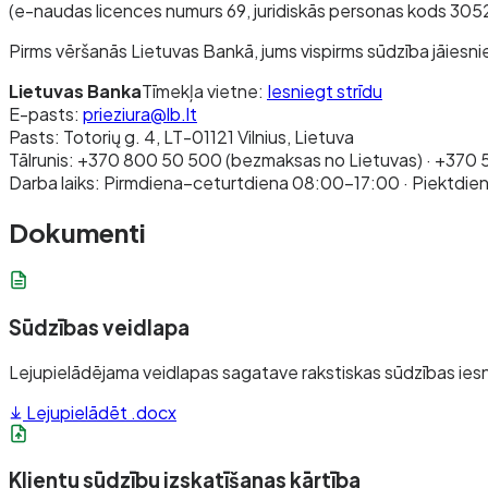
(e-naudas licences numurs 69, juridiskās personas kods 3052
Pirms vēršanās Lietuvas Bankā, jums vispirms sūdzība jāiesni
Lietuvas Banka
Tīmekļa vietne:
Iesniegt strīdu
E-pasts:
prieziura@lb.lt
Pasts: Totorių g. 4, LT-01121 Vilnius, Lietuva
Tālrunis: +370 800 50 500 (bezmaksas no Lietuvas) · +370 5
Darba laiks: Pirmdiena–ceturtdiena 08:00–17:00 · Piektdi
Dokumenti
Sūdzības veidlapa
Lejupielādējama veidlapas sagatave rakstiskas sūdzības ies
Lejupielādēt .docx
Klientu sūdzību izskatīšanas kārtība