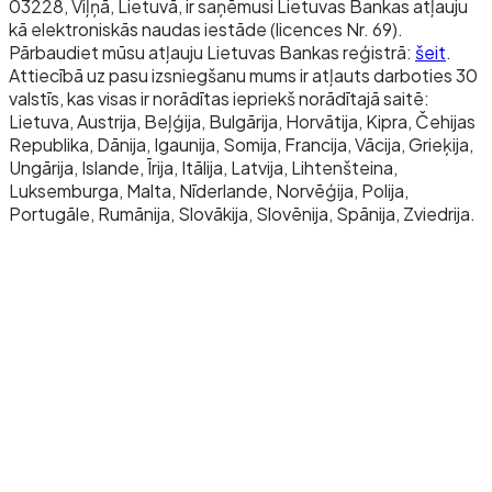
03228, Viļņā, Lietuvā, ir saņēmusi Lietuvas Bankas atļauju
kā elektroniskās naudas iestāde (licences Nr. 69).
Pārbaudiet mūsu atļauju Lietuvas Bankas reģistrā:
šeit
.
Attiecībā uz pasu izsniegšanu mums ir atļauts darboties 30
valstīs, kas visas ir norādītas iepriekš norādītajā saitē:
Lietuva, Austrija, Beļģija, Bulgārija, Horvātija, Kipra, Čehijas
Republika, Dānija, Igaunija, Somija, Francija, Vācija, Grieķija,
Ungārija, Islande, Īrija, Itālija, Latvija, Lihtenšteina,
Luksemburga, Malta, Nīderlande, Norvēģija, Polija,
Portugāle, Rumānija, Slovākija, Slovēnija, Spānija, Zviedrija.