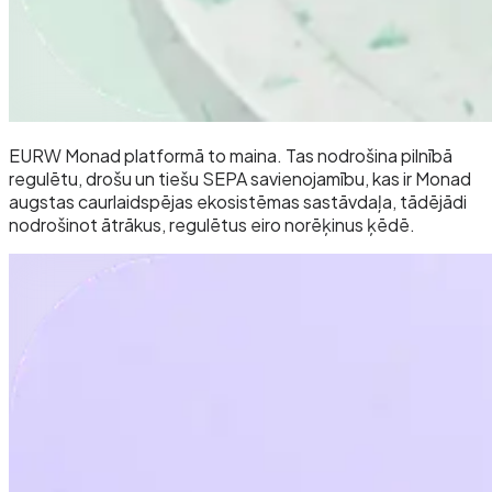
EURW Monad platformā to maina. Tas nodrošina pilnībā
regulētu, drošu un tiešu SEPA savienojamību, kas ir Monad
augstas caurlaidspējas ekosistēmas sastāvdaļa, tādējādi
nodrošinot ātrākus, regulētus eiro norēķinus ķēdē.