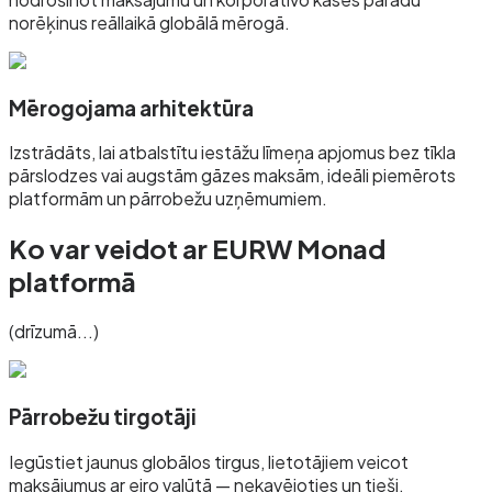
norēķinus reāllaikā globālā mērogā.
Mērogojama arhitektūra
Izstrādāts, lai atbalstītu iestāžu līmeņa apjomus bez tīkla
pārslodzes vai augstām gāzes maksām, ideāli piemērots
platformām un pārrobežu uzņēmumiem.
Ko var veidot ar EURW Monad
platformā
(drīzumā...)
Pārrobežu tirgotāji
Iegūstiet jaunus globālos tirgus, lietotājiem veicot
maksājumus ar eiro valūtā — nekavējoties un tieši.