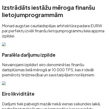
Izstrādāts iestāžu mēroga finanšu
lietojumprogrammām
Monad augstas caurlaidspējas arhitektūra padara EURW
par perfektu izvēli finanšu lietojumprogrammu liela apjoma
izpildei.
Paralēla darījumu izpilde
Nevainojami izpildiet eiro denominētas finanšu
darbplūsmas lielā mērogā ar 10 000 TPS, kas ir ideāli
piemērots tirdzniecībai un savstarpējiem norēķiniem.
Eiro likviditāte
Darījumi tiek pabeigti mazāk nekā vienas sekundes laikā,
nodrošinot maksājumu un korporatīvo kases parādu