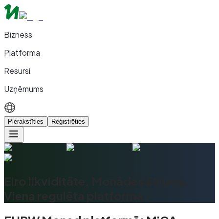
Bizness
Platforma
Resursi
Uzņēmums
Pierakstīties
Reģistrēties
Eiro likviditāte. Monādes ātrums.
Viena regulēta platforma.