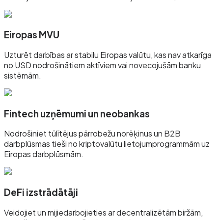
Eiropas MVU
Uzturēt darbības ar stabilu Eiropas valūtu, kas nav atkarīga
no USD nodrošinātiem aktīviem vai novecojušām banku
sistēmām.
Fintech uzņēmumi un neobankas
Nodrošiniet tūlītējus pārrobežu norēķinus un B2B
darbplūsmas tieši no kriptovalūtu lietojumprogrammām uz
Eiropas darbplūsmām.
DeFi izstrādātāji
Veidojiet un mijiedarbojieties ar decentralizētām biržām,