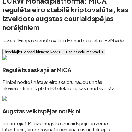
EURW Monad platformā: MiCA
regulēta eiro stabilā kriptovalūta, kas
izveidota augstas caurlaidspējas
norēķiniem
Ieviest Eiropas vienoto valūtu Monad paralēlajā EVM vidē.
Izveidojiet Monad biznesa kontu
Izlasiet dokumentāciju
Regulēts saskaņā ar MiCA
Pilnībā nodrošināts ar eiro skaidru naudu un tās
ekvivalentiem. Izplata ES elektroniskās naudas iestāde.
Augstas veiktspējas norēķini
Izmantojiet Monad augsto caurlaidspēju un zemo
latentumu, lai nodrošinātu nemanāmus un tūlītējus