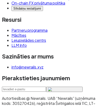
On-chain FX privātuma politika
Sīkdatņu iestatījumi
Resursi
Partneru programma
Mācīties
Lejupielādes centrs
LLM Info
Sazināties ar mums
info@newrails.xyz
Pierakstieties jaunumiem
Autortiesības @ Newrails
.
UAB “Newrails” (uzņēmuma
kods: 305270426), reģistrēta Švitrigailos ielā 11C, LT-