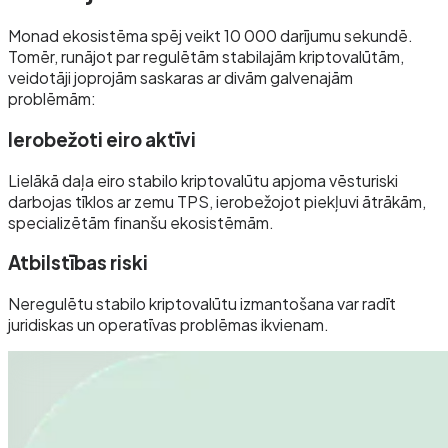
Monad ekosistēma spēj veikt 10 000 darījumu sekundē.
Tomēr, runājot par regulētām stabilajām kriptovalūtām,
veidotāji joprojām saskaras ar divām galvenajām
problēmām:
Ierobežoti eiro aktīvi
Lielākā daļa eiro stabilo kriptovalūtu apjoma vēsturiski
darbojas tīklos ar zemu TPS, ierobežojot piekļuvi ātrākām,
specializētām finanšu ekosistēmām.
Atbilstības riski
Neregulētu stabilo kriptovalūtu izmantošana var radīt
juridiskas un operatīvas problēmas ikvienam.