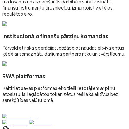
aizdošanas un aizņemšanās darbībām vai atvasināto
finanšu instrumentu tirdzniecību, izmantojot vietējos,
regulētos eiro.
Institucionālo finanšu pārziņu komandas
Pārvaldiet riska operācijas, dažādojot naudas ekvivalentus
ķēdē ar samazinātu darījuma partnera risku un svārstīgumu.
RWA platformas
Kaltiniet savas platformas eiro tieši lietotājiem ar pilnu
atbalstu, lai iegādātos tokenizētus reāllaika aktīvus bez
sarežģītības valūtu jomā.