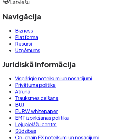
Latviešu
Navigācija
Bizness
Platforma
Resursi
Uzņēmums
Juridiskā informācija
Vispārīgie noteikumi un nosacījumi
Privātuma politika
Atruna
Trauksmes celšana
BUJ
EURW whitepaper
EMT izpirkšanas politika
Lejupielāžu centrs
Sūdzības
On-chain FX noteikumi un nosacījumi