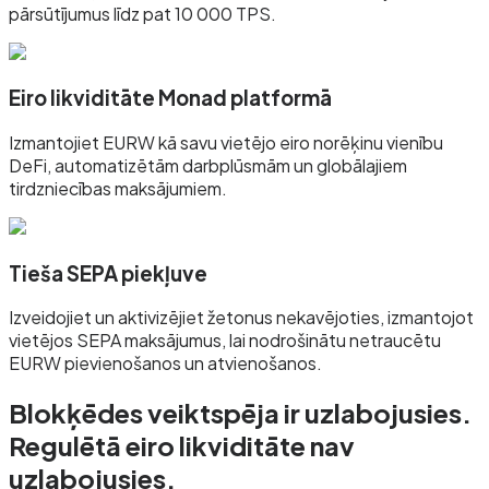
pārsūtījumus līdz pat 10 000 TPS.
Eiro likviditāte Monad platformā
Izmantojiet EURW kā savu vietējo eiro norēķinu vienību
DeFi, automatizētām darbplūsmām un globālajiem
tirdzniecības maksājumiem.
Tieša SEPA piekļuve
Izveidojiet un aktivizējiet žetonus nekavējoties, izmantojot
vietējos SEPA maksājumus, lai nodrošinātu netraucētu
EURW pievienošanos un atvienošanos.
Blokķēdes veiktspēja ir uzlabojusies.
Regulētā eiro likviditāte nav
uzlabojusies.