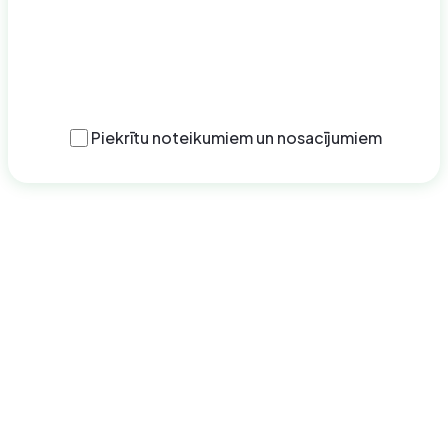
Iesniegt pieteikumu
Piekrītu
noteikumiem un nosacījumiem