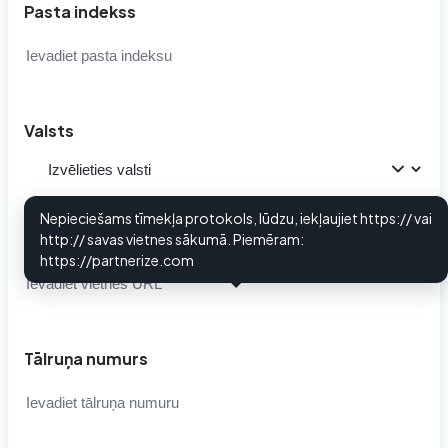
Pasta indekss
Valsts
Nepieciešams tīmekļa protokols, lūdzu, iekļaujiet https:// vai
Tīmekļa vietnes URL
http:// savas vietnes sākumā. Piemēram:
i
https://partnerize.com
Tālruņa numurs