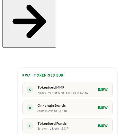
RWA · TOKENISED EUR
Tokenised MMF
EURW
€
Money-market fund · settled in EURW
On-chain Bonds
EURW
B
Atomic DvP, no FX risk
Tokenised Funds
EURW
F
Euro entry & exit · 24/7