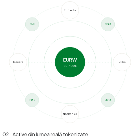
Fintechs
EMI
SEPA
EURW
Issuers
PSPs
EU NODE
IBAN
MiCA
Neobanks
02 · Active din lumea reală tokenizate