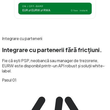
ON / OFF-RAMP
EUR ⇄ EURW ⇄ RWA
0 fee · instant
Integrare cu partenerii
Integrare cu partenerii
fără fricțiuni.
Fie că ești PSP, neobancă sau manager de trezorerie,
EURW este disponibil printr-un API robust și soluții white-
label.
Pasul 01