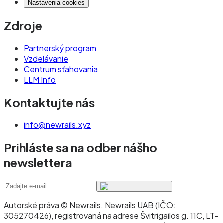
Nastavenia cookies
Zdroje
Partnerský program
Vzdelávanie
Centrum sťahovania
LLM Info
Kontaktujte nás
info@newrails.xyz
Prihláste sa na odber nášho
newslettera
Autorské práva © Newrails
.
Newrails UAB (IČO:
305270426), registrovaná na adrese Švitrigailos g. 11C, LT-