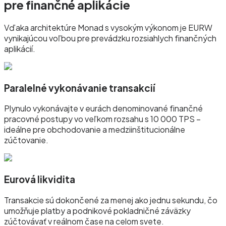
pre finančné aplikácie
Vďaka architektúre Monad s vysokým výkonom je EURW
vynikajúcou voľbou pre prevádzku rozsiahlych finančných
aplikácií.
Paralelné vykonávanie transakcií
Plynulo vykonávajte v eurách denominované finančné
pracovné postupy vo veľkom rozsahu s 10 000 TPS –
ideálne pre obchodovanie a medziinštitucionálne
zúčtovanie.
Eurová likvidita
Transakcie sú dokončené za menej ako jednu sekundu, čo
umožňuje platby a podnikové pokladničné záväzky
zúčtovávať v reálnom čase na celom svete.