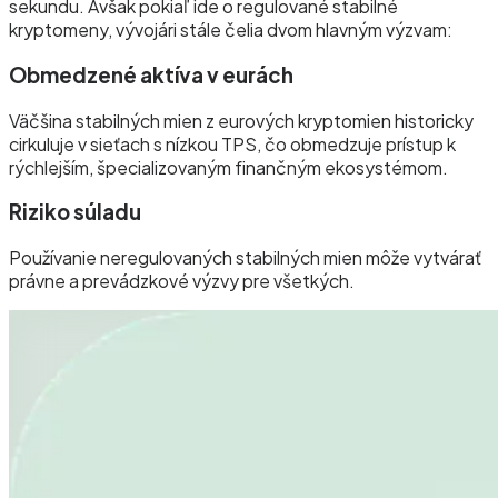
sekundu. Avšak pokiaľ ide o regulované stabilné
kryptomeny, vývojári stále čelia dvom hlavným výzvam:
Obmedzené aktíva v eurách
Väčšina stabilných mien z eurových kryptomien historicky
cirkuluje v sieťach s nízkou TPS, čo obmedzuje prístup k
rýchlejším, špecializovaným finančným ekosystémom.
Riziko súladu
Používanie neregulovaných stabilných mien môže vytvárať
právne a prevádzkové výzvy pre všetkých.