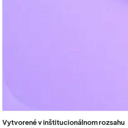
Vytvorené v inštitucionálnom rozsahu