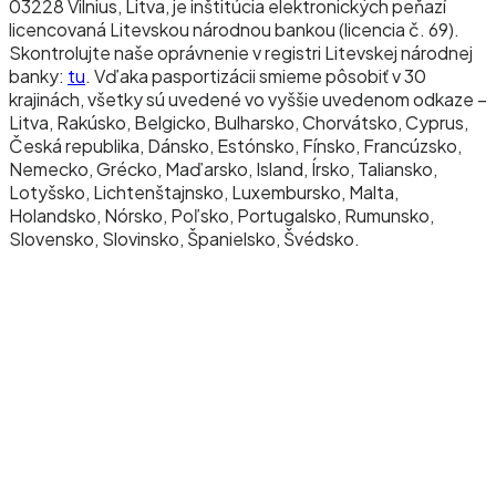
03228 Vilnius, Litva, je inštitúcia elektronických peňazí
licencovaná Litevskou národnou bankou (licencia č. 69).
Skontrolujte naše oprávnenie v registri Litevskej národnej
banky:
tu
. Vďaka pasportizácii smieme pôsobiť v 30
krajinách, všetky sú uvedené vo vyššie uvedenom odkaze –
Litva, Rakúsko, Belgicko, Bulharsko, Chorvátsko, Cyprus,
Česká republika, Dánsko, Estónsko, Fínsko, Francúzsko,
Nemecko, Grécko, Maďarsko, Island, Írsko, Taliansko,
Lotyšsko, Lichtenštajnsko, Luxembursko, Malta,
Holandsko, Nórsko, Poľsko, Portugalsko, Rumunsko,
Slovensko, Slovinsko, Španielsko, Švédsko.