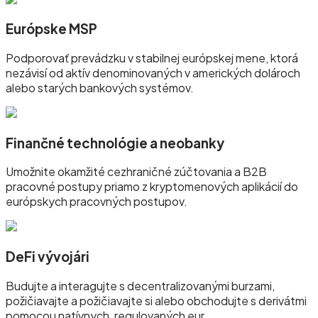
Európske MSP
Podporovať prevádzku v stabilnej európskej mene, ktorá
nezávisí od aktív denominovaných v amerických dolároch
alebo starých bankových systémov.
Finančné technológie a neobanky
Umožnite okamžité cezhraničné zúčtovania a B2B
pracovné postupy priamo z kryptomenových aplikácií do
európskych pracovných postupov.
DeFi vývojári
Budujte a interagujte s decentralizovanými burzami,
požičiavajte a požičiavajte si alebo obchodujte s derivátmi
pomocou natívnych, regulovaných eur.