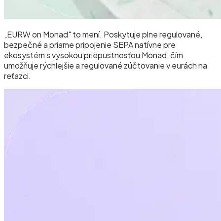
„EURW on Monad" to mení. Poskytuje plne regulované,
bezpečné a priame pripojenie SEPA natívne pre
ekosystém s vysokou priepustnosťou Monad, čím
umožňuje rýchlejšie a regulované zúčtovanie v eurách na
reťazci.