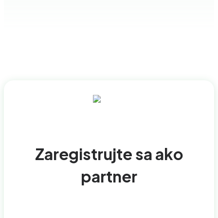
Zaregistrujte sa ako
partner