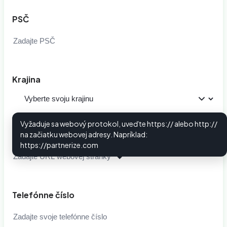
PSČ
Krajina
Vyžaduje sa webový protokol, uveďte https:// alebo http://
URL webovej stránky
na začiatku webovej adresy. Napríklad:
i
https://partnerize.com
Telefónne číslo