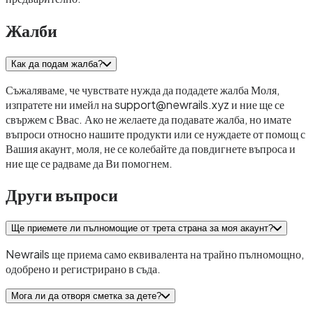
Жалби
Как да подам жалба?
Съжаляваме, че чувствате нужда да подадете жалба Моля,
изпратете ни имейл на support@newrails.xyz и ние ще се
свържем с Ввас. Ако не желаете да подавате жалба, но имате
въпроси относно нашите продукти или се нуждаете от помощ с
Вашия акаунт, моля, не се колебайте да повдигнете въпроса и
ние ще се радваме да Ви помогнем.
Други въпроси
Ще приемете ли пълномощие от трета страна за моя акаунт?
Newrails ще приема само еквивалента на трайно пълномощно,
одобрено и регистрирано в съда.
Мога ли да отворя сметка за дете?