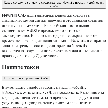
Какво се случва с моите средства, ако Newrails прекрати дейността
си?
Newrails UAB защитава всички клиентски средства в
специални отделни сметки, държани в оторизирани кредитни
институции в рамките на Европейския съюз, в пълно
съответствие с PSD2 и приложимото литовско
законодателство. Клиентските средства се държат по всяко
време отделно от оперативния капитал на Newrails и са правно
защитени срещу искове от кредиторите на Newrails,
включително в случай на несъстоятелност или изпълнителни
производства срещу Дружеството.
Нашите такси
Колко струват услугите Ви?
Вижте нашата Тарифа за таксите на нашия уебсайт:
https://www.newrails.xyz/business/pricing Възможно е да
коригираме цените и гамата от предоставяни продукти или
услуги, но ще се уверим, че ще уведомим клиентите си
предварително.