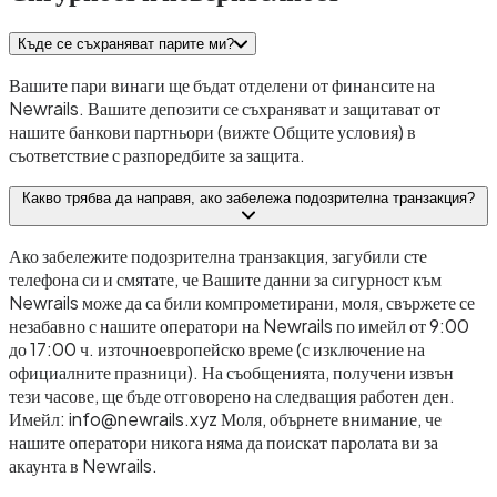
Къде се съхраняват парите ми?
Вашите пари винаги ще бъдат отделени от финансите на
Newrails. Вашите депозити се съхраняват и защитават от
нашите банкови партньори (вижте Общите условия) в
съответствие с разпоредбите за защита.
Какво трябва да направя, ако забележа подозрителна транзакция?
Ако забележите подозрителна транзакция, загубили сте
телефона си и смятате, че Вашите данни за сигурност към
Newrails може да са били компрометирани, моля, свържете се
незабавно с нашите оператори на Newrails по имейл от 9:00
до 17:00 ч. източноевропейско време (с изключение на
официалните празници). На съобщенията, получени извън
тези часове, ще бъде отговорено на следващия работен ден.
Имейл: info@newrails.xyz Моля, обърнете внимание, че
нашите оператори никога няма да поискат паролата ви за
акаунта в Newrails.