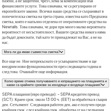
пазени, а не защитени, чрез Схема за компенсации във
финансовите услуги. Това означава, че са регулирани от
европейските закони. Всички ваши средства се съхраняват в
попечителска сметка на трета страна, известна като Предпазна
сметка, която е напълно отделена от оперативните средства на
Newrails. Това означава, че дори при много малко вероятната
вероятност от несъстоятелност, Вашите средства никога няма
да бъдат докоснати, тъй като те принадлежат на Вас, а не на
нас.
Мога ли да имам съвместна сметка?
Все още не. Ние непрекъснато се усъвършенстваме и ще
внедрим нови функционалности през следващата година и
след това. Очаквайте още информация.
Колко време отнема получаването и изпращането на плащанията и
какви са крайните срокове за изходящи и входящи плащания?
SEPA плащания (евро преводи): - SEPA кредитен превод
(SCT): Краен срок: около 13:00 ч. (EET) за обработка в същия
ден. Сетълмент: Следващия работен ден, ако е получен преди
крайния срок; след крайния срок, обработва се на следващия