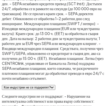
ден. - SEPA незабавен кредитен превод (SCT Inst): Достъпен
24/7, обработва се в рамките на секунди (до 100 000 евро на
транзакция). Не се прилага краен срок. - SEPA директен
дебит: Обикновено се обработва 1–2 работни дни след
иницииране. Международни плащания (SWIFT / неевро): -
Изходящи международни плащания (EUR или чуждестранна
валута): Краен срок: до 13:00 ч. (EET) за обработка в същия
ден. Дата на вальор: 2 работни дни за чуждестранна валута; 1
работен ден за EUR чрез SEPA или международен клиринг. -
Входящи международни плащания: Средствата, получени чрез
SWIFT/SEPA, обикновено се кредитират в същия ден, ако са
получени до 15:00 ч. (EET). Незабавни плащания: Литва (чрез
CENTROlink, управляван от Банката на Литва) поддържа
SEPA незабавни плащания, което означава, че разсрочените
платежни плащания могат да обработват преводи в евро 24/7 с
почти незабавно сетълмент.
Кои индустрии не се подкрепят?
Следните индустрии не се поддържат: - Нарушение на
интелектуална собственост или права върху собственост: