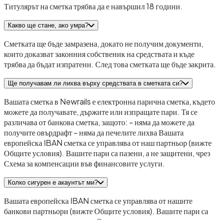
Титулярът на сметка трябва да е навършил 18 години.
Какво ще стане, ако умра?
Сметката ще бъде замразена, докато не получим документи,
които доказват законния собственик на средствата и къде
трябва да бъдат изпратени. След това сметката ще бъде закрита.
Ще получавам ли лихва върху средствата в сметката си?
Вашата сметка в Newrails е електронна парична сметка, където
можете да получавате, държите или изпращате пари. Тя се
различава от банкова сметка, защото: - няма да можете да
получите овърдрафт - няма да печелите лихва Вашата
европейска IBAN сметка се управлява от наш партньор (вижте
Общите условия). Вашите пари са пазени, а не защитени, чрез
Схема за компенсации във финансовите услуги.
Колко сигурен е акаунтът ми?
Вашата европейска IBAN сметка се управлява от нашите
банкови партньори (вижте Общите условия). Вашите пари са