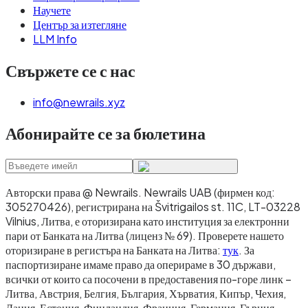
Научете
Център за изтегляне
LLM Info
Свържете се с нас
info@newrails.xyz
Абонирайте се за бюлетина
Авторски права @ Newrails
.
Newrails UAB (фирмен код:
305270426), регистрирана на Švitrigailos st. 11C, LT-03228
Vilnius, Литва, е оторизирана като институция за електронни
пари от Банката на Литва (лиценз № 69). Проверете нашето
оторизиране в регистъра на Банката на Литва:
тук
. За
паспортизиране имаме право да оперираме в 30 държави,
всички от които са посочени в предоставения по-горе линк –
Литва, Австрия, Белгия, България, Хърватия, Кипър, Чехия,
Дания, Естония, Финландия, Франция, Германия, Гърция,