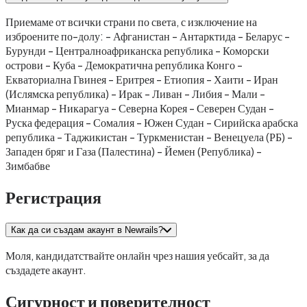
Приемаме от всички страни по света, с изключение на
изброените по-долу: - Афганистан - Антарктида - Беларус -
Бурунди - Централноафриканска република - Коморски
острови - Куба - Демократична република Конго -
Екваториална Гвинея - Еритрея - Етиопия - Хаити - Иран
(Ислямска република) - Ирак - Ливан - Либия - Мали -
Мианмар - Никарагуа - Северна Корея - Северен Судан -
Руска федерация - Сомалия - Южен Судан - Сирийска арабска
република - Таджикистан - Туркменистан - Венецуела (РБ) -
Западен бряг и Газа (Палестина) - Йемен (Република) -
Зимбабве
Регистрация
Как да си създам акаунт в Newrails?
Моля, кандидатствайте онлайн чрез нашия уебсайт, за да
създадете акаунт.
Сигурност и поверителност