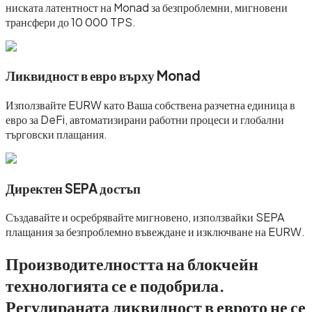
ниската латентност на Monad за безпроблемни, мигновени
трансфери до 10 000 TPS.
Ликвидност в евро върху Monad
Използвайте EURW като Ваша собствена разчетна единица в
евро за DeFi, автоматизирани работни процеси и глобални
търговски плащания.
Директен SEPA достъп
Създавайте и осребрявайте мигновено, използвайки SEPA
плащания за безпроблемно въвеждане и изключване на EURW.
Производителността на блокчейн
технологията се е подобрила.
Регулираната ликвидност в еврото не се