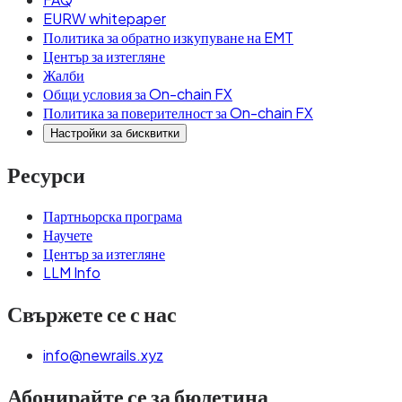
EURW whitepaper
Политика за обратно изкупуване на EMT
Център за изтегляне
Жалби
Общи условия за On-chain FX
Политика за поверителност за On-chain FX
Настройки за бисквитки
Ресурси
Партньорска програма
Научете
Център за изтегляне
LLM Info
Свържете се с нас
info@newrails.xyz
Абонирайте се за бюлетина