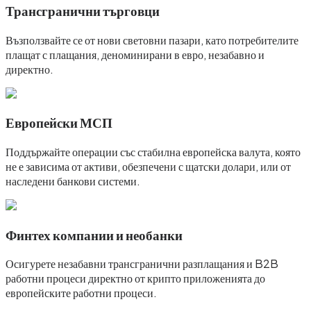
Трансгранични търговци
Възползвайте се от нови световни пазари, като потребителите
плащат с плащания, деноминирани в евро, незабавно и
директно.
Европейски МСП
Поддържайте операции със стабилна европейска валута, която
не е зависима от активи, обезпечени с щатски долари, или от
наследени банкови системи.
Финтех компании и необанки
Осигурете незабавни трансгранични разплащания и B2B
работни процеси директно от крипто приложенията до
европейските работни процеси.