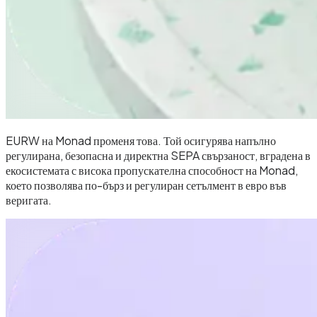
EURW на Monad променя това. Той осигурява напълно
регулирана, безопасна и директна SEPA свързаност, вградена в
екосистемата с висока пропускателна способност на Monad,
което позволява по-бърз и регулиран сетълмент в евро във
веригата.