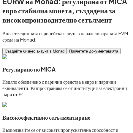
EURW на Monad: регулирана от MiCA
евро стабилна монета, създадена за
високопроизводително сетълмент
Внесете единната европейска валута в паралелизираната EVM
среда на Monad.
Създайте бизнес акаунт в Monad
Прочетете документацията
Регулирано по MiCA
Изцяло обезпечено с парични средства в евро и парични
еквиваленти. Разпространява се от институция за електронни
пари от ЕС.
Високоефективно сетълментиране
Възползвайте се от високата пропускателна способност и