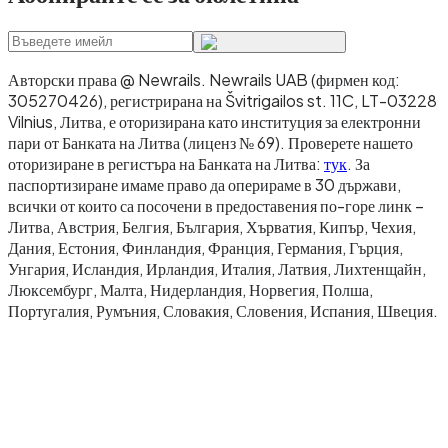
Авторски права @ Newrails
.
Newrails UAB (фирмен код:
305270426), регистрирана на Švitrigailos st. 11C, LT-03228
Vilnius, Литва, е оторизирана като институция за електронни
пари от Банката на Литва (лиценз № 69). Проверете нашето
оторизиране в регистъра на Банката на Литва:
тук
. За
паспортизиране имаме право да оперираме в 30 държави,
всички от които са посочени в предоставения по-горе линк –
Литва, Австрия, Белгия, България, Хърватия, Кипър, Чехия,
Дания, Естония, Финландия, Франция, Германия, Гърция,
Унгария, Исландия, Ирландия, Италия, Латвия, Лихтенщайн,
Люксембург, Малта, Нидерландия, Норвегия, Полша,
Португалия, Румъния, Словакия, Словения, Испания, Швеция.