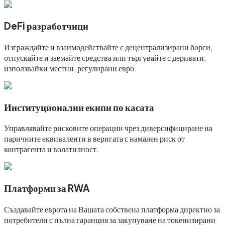
DeFi разработчици
Изграждайте и взаимодействайте с децентрализирани борси,
отпускайте и заемайте средства или търгувайте с деривати,
използвайки местни, регулирани евро.
Институционални екипи по касата
Управлявайте рисковите операции чрез диверсифициране на
паричните еквиваленти в веригата с намален риск от
контрагента и волатилност.
Платформи за RWA
Създавайте еврота на Вашата собствена платформа директно за
потребители с пълна гаранция за закупуване на токенизирани