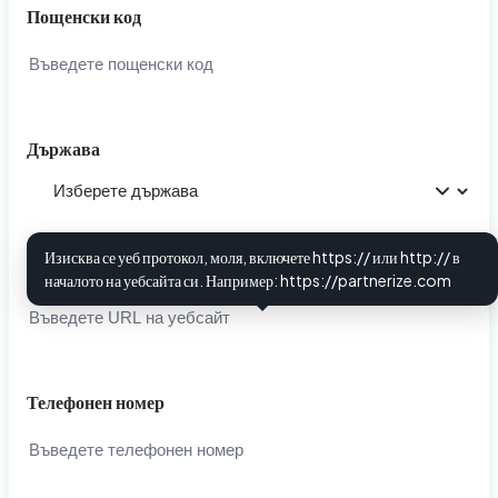
Пощенски код
Държава
Изисква се уеб протокол, моля, включете https:// или http:// в
URL на уебсайт
i
началото на уебсайта си. Например: https://partnerize.com
Телефонен номер