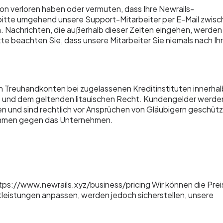
fon verloren haben oder vermuten, dass Ihre Newrails-
 bitte umgehend unsere Support-Mitarbeiter per E-Mail zwis
 Nachrichten, die außerhalb dieser Zeiten eingehen, werden
te beachten Sie, dass unsere Mitarbeiter Sie niemals nach I
 Treuhandkonten bei zugelassenen Kreditinstituten innerhal
D2 und dem geltenden litauischen Recht. Kundengelder werde
en und sind rechtlich vor Ansprüchen von Gläubigern geschütz
nahmen gegen das Unternehmen.
ps://www.newrails.xyz/business/pricing Wir können die Prei
leistungen anpassen, werden jedoch sicherstellen, unsere