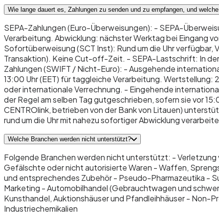
Wie lange dauert es, Zahlungen zu senden und zu empfangen, und welche 
SEPA-Zahlungen (Euro-Überweisungen): - SEPA-Überweisung 
Verarbeitung. Abwicklung: nächster Werktag bei Eingang v
Sofortüberweisung (SCT Inst): Rund um die Uhr verfügbar, 
Transaktion). Keine Cut-off-Zeit. - SEPA-Lastschrift: In der
Zahlungen (SWIFT / Nicht-Euro): - Ausgehende internation
13:00 Uhr (EET) für taggleiche Verarbeitung. Wertstellung
oder internationale Verrechnung. - Eingehende internatio
der Regel am selben Tag gutgeschrieben, sofern sie vor 15:
CENTROlink, betrieben von der Bank von Litauen) unters
rund um die Uhr mit nahezu sofortiger Abwicklung verarbeit
Welche Branchen werden nicht unterstützt?
Folgende Branchen werden nicht unterstützt: - Verletzung
Gefälschte oder nicht autorisierte Waren - Waffen, Sprengst
und entsprechendes Zubehör - Pseudo-Pharmazeutika - Sub
Marketing - Automobilhandel (Gebrauchtwagen und schwere 
Kunsthandel, Auktionshäuser und Pfandleihhäuser - Non-Prof
Industriechemikalien