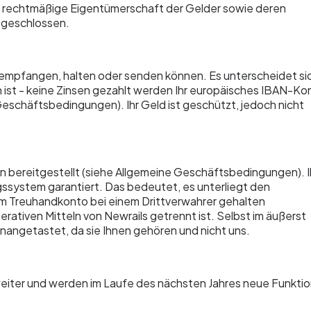
die rechtmäßige Eigentümerschaft der Gelder sowie deren
 geschlossen.
d empfangen, halten oder senden können. Es unterscheidet si
 ist - keine Zinsen gezahlt werden Ihr europäisches IBAN-Ko
Geschäftsbedingungen). Ihr Geld ist geschützt, jedoch nicht
 bereitgestellt (siehe Allgemeine Geschäftsbedingungen). I
ngssystem garantiert. Das bedeutet, es unterliegt den
nem Treuhandkonto bei einem Drittverwahrer gehalten
rativen Mitteln von Newrails getrennt ist. Selbst im äußerst
 unangetastet, da sie Ihnen gehören und nicht uns.
 weiter und werden im Laufe des nächsten Jahres neue Funkti