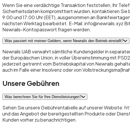
Wenn Sie eine verdächtige Transaktion feststellen, Ihr Tele
Sicherheitsdaten kompromittiert wurden, kontaktieren Sie
9:00 und 17:00 Uhr (EET), ausgenommen an Bankfeiertagen.
nächsten Werktag bearbeitet. E-Mail: info@newrails.xyz Bit
Newrails-Kontopasswort fragen werden.
Was passiert mit meinen Geldern, wenn Newrails den Betrieb einstellt?
Newrails UAB verwahrt sämtliche Kundengelder in separaten
der Europäischen Union, in voller Übereinstimmung mit PS
jederzeit getrennt vom Betriebskapital von Newrails gehalt
auch im Falle einer Insolvenz oder von Vollstreckungsmaß
Unsere Gebühren
Was berechnen Sie für Ihre Dienstleistungen?
Sehen Sie unsere Gebührentabelle auf unserer Website: htt
und das Angebot der bereitgestellten Produkte oder Dienst
Kunden vorher zu benachrichtigen.