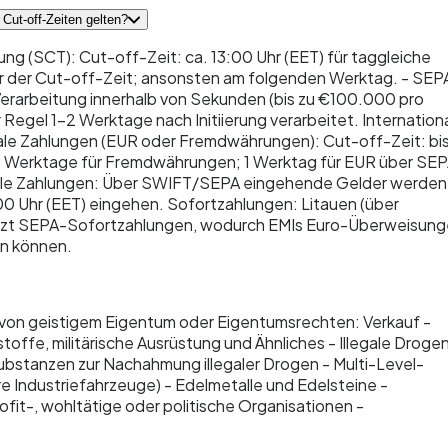
Cut-off-Zeiten gelten?
(SCT): Cut-off-Zeit: ca. 13:00 Uhr (EET) für taggleiche
or der Cut-off-Zeit; ansonsten am folgenden Werktag. - SEP
Verarbeitung innerhalb von Sekunden (bis zu €100.000 pro
 Regel 1–2 Werktage nach Initiierung verarbeitet. Internation
ale Zahlungen (EUR oder Fremdwährungen): Cut-off-Zeit: bi
: 2 Werktage für Fremdwährungen; 1 Werktag für EUR über SE
nale Zahlungen: Über SWIFT/SEPA eingehende Gelder werden 
00 Uhr (EET) eingehen. Sofortzahlungen: Litauen (über
tützt SEPA-Sofortzahlungen, wodurch EMIs Euro-Überweisun
en können.
 von geistigem Eigentum oder Eigentumsrechten: Verkauf -
offe, militärische Ausrüstung und Ähnliches - Illegale Droge
stanzen zur Nachahmung illegaler Drogen - Multi-Level-
Industriefahrzeuge) - Edelmetalle und Edelsteine -
it-, wohltätige oder politische Organisationen -