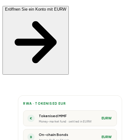
Eröffnen Sie ein Konto mit EURW
RWA · TOKENISED EUR
Tokenised MMF
EURW
€
Money-market fund · settled in EURW
On-chain Bonds
EURW
B
Atomic DvP, no FX risk