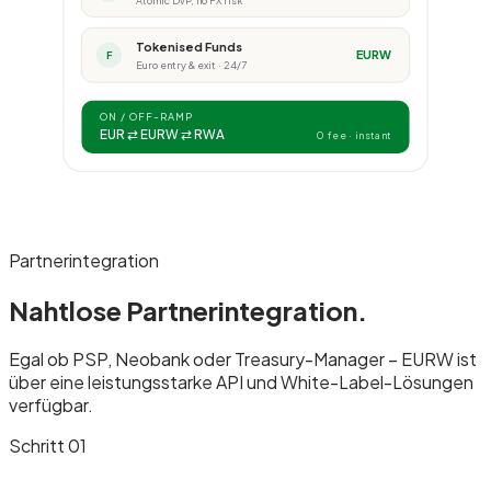
Tokenised Funds
EURW
F
Euro entry & exit · 24/7
ON / OFF-RAMP
EUR ⇄ EURW ⇄ RWA
0 fee · instant
Partnerintegration
Nahtlose Partner
integration.
Egal ob PSP, Neobank oder Treasury-Manager – EURW ist
über eine leistungsstarke API und White-Label-Lösungen
verfügbar.
Schritt 01