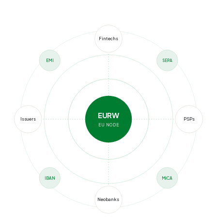
Fintechs
EMI
SEPA
EURW
Issuers
PSPs
EU NODE
IBAN
MiCA
Neobanks