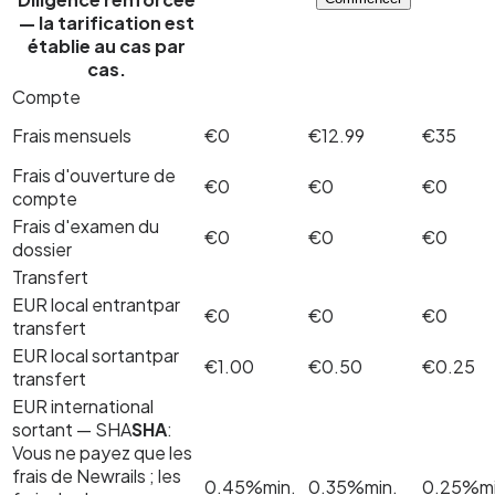
— la tarification est
établie au cas par
cas.
Compte
Frais mensuels
€0
€12.99
€35
Frais d'ouverture de
€0
€0
€0
compte
Frais d'examen du
€0
€0
€0
dossier
Transfert
EUR local entrant
par
€0
€0
€0
transfert
EUR local sortant
par
€1.00
€0.50
€0.25
transfert
EUR international
sortant —
SHA
SHA
:
Vous ne payez que les
frais de Newrails ; les
0.45%
min.
0.35%
min.
0.25%
m