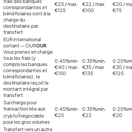
frais des banques
€25 / max.
€22 / max.
€20 / ma
correspondantes et
€125
€100
€75
bénéficiaires sont à la
charge du
destinataire.
par
transfert
EUR international
sortant —
OUR
OUR
:
Vous prenez en charge
tous les frais (y
0.45%
min.
0.35%
min.
0.25%
m
compris les banques
€40 / max.
€35 / max.
€30 / ma
correspondantes et
€150
€135
€125
bénéficiaires) ; le
destinataire reçoit le
montant intégral.
par
transfert
Surcharge pour
transaction liée aux
0.45%
min.
0.35%
min.
0.25%
m
1
€25
€22
€20
crypto
négociable
pour les gros volumes
Transfert vers un autre