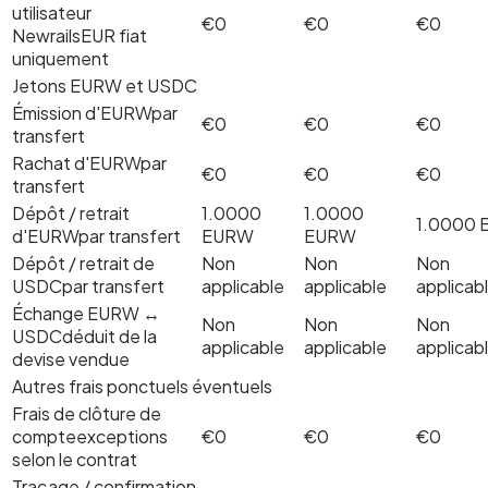
utilisateur
€0
€0
€0
Newrails
EUR fiat
uniquement
Jetons EURW et USDC
Émission d'EURW
par
€0
€0
€0
transfert
Rachat d'EURW
par
€0
€0
€0
transfert
Dépôt / retrait
1.0000
1.0000
1.0000
d'EURW
par transfert
EURW
EURW
Dépôt / retrait de
Non
Non
Non
USDC
par transfert
applicable
applicable
applicab
Échange EURW ↔
Non
Non
Non
USDC
déduit de la
applicable
applicable
applicab
devise vendue
Autres frais ponctuels éventuels
Frais de clôture de
compte
exceptions
€0
€0
€0
selon le contrat
Traçage / confirmation