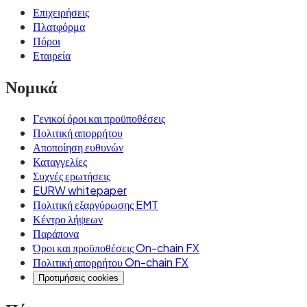
Επιχειρήσεις
Πλατφόρμα
Πόροι
Εταιρεία
Νομικά
Γενικοί όροι και προϋποθέσεις
Πολιτική απορρήτου
Αποποίηση ευθυνών
Καταγγελίες
Συχνές ερωτήσεις
EURW whitepaper
Πολιτική εξαργύρωσης EMT
Κέντρο λήψεων
Παράπονα
Όροι και προϋποθέσεις On-chain FX
Πολιτική απορρήτου On-chain FX
Προτιμήσεις cookies