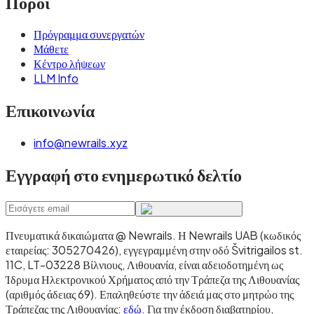
Πόροι
Πρόγραμμα συνεργατών
Μάθετε
Κέντρο λήψεων
LLM Info
Επικοινωνία
info@newrails.xyz
Εγγραφή στο ενημερωτικό δελτίο
Πνευματικά δικαιώματα @ Newrails
.
Η Newrails UAB (κωδικός
εταιρείας: 305270426), εγγεγραμμένη στην οδό Švitrigailos st.
11C, LT-03228 Βίλνιους, Λιθουανία, είναι αδειοδοτημένη ως
Ίδρυμα Ηλεκτρονικού Χρήματος από την Τράπεζα της Λιθουανίας
(αριθμός άδειας 69). Επαληθεύστε την άδειά μας στο μητρώο της
Τράπεζας της Λιθουανίας:
εδώ
. Για την έκδοση διαβατηρίου,