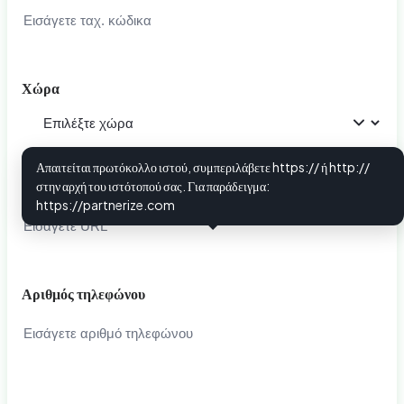
Χώρα
Απαιτείται πρωτόκολλο ιστού, συμπεριλάβετε https:// ή http://
URL ιστοσελίδας
στην αρχή του ιστότοπού σας. Για παράδειγμα:
i
https://partnerize.com
Αριθμός τηλεφώνου