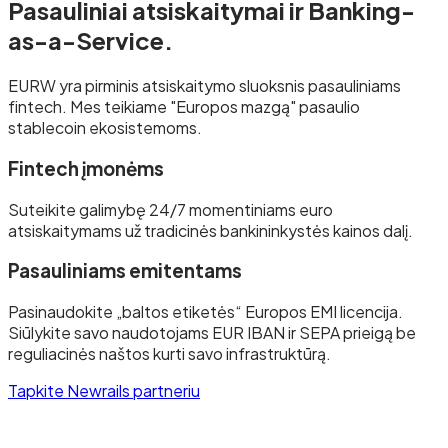
Pasauliniai atsiskaitymai ir
Banking-
as-a-Service.
EURW yra pirminis atsiskaitymo sluoksnis pasauliniams
fintech. Mes teikiame "Europos mazgą" pasaulio
stablecoin ekosistemoms.
Fintech įmonėms
Suteikite galimybę 24/7 momentiniams euro
atsiskaitymams už tradicinės bankininkystės kainos dalį.
Pasauliniams emitentams
Pasinaudokite „baltos etiketės“ Europos EMI licencija.
Siūlykite savo naudotojams EUR IBAN ir SEPA prieigą be
reguliacinės naštos kurti savo infrastruktūrą.
Tapkite Newrails partneriu