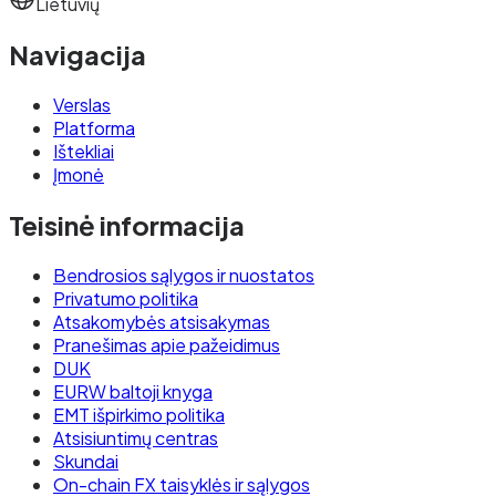
Lietuvių
Navigacija
Verslas
Platforma
Ištekliai
Įmonė
Teisinė informacija
Bendrosios sąlygos ir nuostatos
Privatumo politika
Atsakomybės atsisakymas
Pranešimas apie pažeidimus
DUK
EURW baltoji knyga
EMT išpirkimo politika
Atsisiuntimų centras
Skundai
On-chain FX taisyklės ir sąlygos