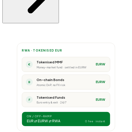
RWA · TOKENISED EUR
Tokenised MMF
EURW
€
Money-market fund · settled in EURW
On-chain Bonds
EURW
B
Atomic DvP, no FX risk
Tokenised Funds
EURW
F
Euro entry & exit · 24/7
ON / OFF-RAMP
EUR ⇄ EURW ⇄ RWA
0 fee · instant