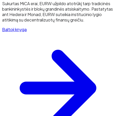
Sukurtas MiCA erai, EURW užpildo atotrūkį tarp tradicinės
bankininkystės ir blokų grandinės atsiskaitymo. Pastatytas
ant Hedera ir Monad, EURW suteikia institucinio lygio
atitikimą su decentralizuotų finansų greičiu.
Baltoji knyga