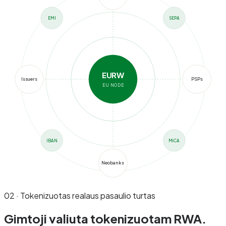
EMI
SEPA
EURW
Issuers
PSPs
EU NODE
IBAN
MiCA
Neobanks
02 · Tokenizuotas realaus pasaulio turtas
Gimtoji valiuta
tokenizuotam RWA.