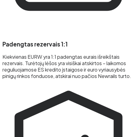
Padengtas rezervais 1:1
Kiekvienas EURW yra 1:1 padengtas eurais išreikštais
rezervais. Turėtojų lėšos yra visiškai atskirtos – laikomos
reguliuojamose ES kredito įstaigose ir euro vyriausybės
pinigų rinkos fonduose, atskirai nuo pačios Newrails turto.