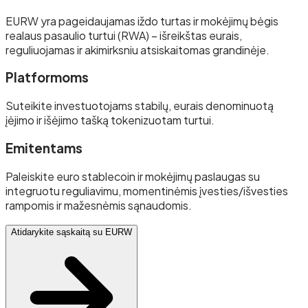
EURW yra pageidaujamas iždo turtas ir mokėjimų bėgis
realaus pasaulio turtui (RWA) – išreikštas eurais,
reguliuojamas ir akimirksniu atsiskaitomas grandinėje.
Platformoms
Suteikite investuotojams stabilų, eurais denominuotą
įėjimo ir išėjimo tašką tokenizuotam turtui.
Emitentams
Paleiskite euro stablecoin ir mokėjimų paslaugas su
integruotu reguliavimu, momentinėmis įvesties/išvesties
rampomis ir mažesnėmis sąnaudomis.
Atidarykite sąskaitą su EURW