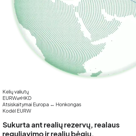
Kelių valiutų
EURW
⇄
HKD
Atsiskaitymai Europa ↔ Honkongas
Kodėl EURW
Sukurta ant realių rezervų, realaus
reguliavimo
ir realių bėgių.