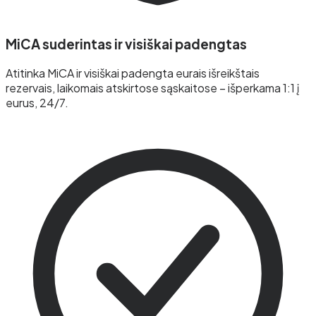
MiCA suderintas ir visiškai padengtas
Atitinka MiCA ir visiškai padengta eurais išreikštais
rezervais, laikomais atskirtose sąskaitose – išperkama 1:1 į
eurus, 24/7.