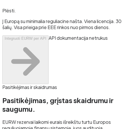
Plėsti
.
Į Europą su minimalia reguliacine našta. Viena licencija. 30
šalių. Visa prieiga prie EEE rinkos nuo pirmos dienos.
API dokumentacija netrukus
Integruoti EURW per API
Pasitikėjimas ir skaidrumas
Pasitikėjimas, grįstas skaidrumu ir
saugumu.
EURW rezervai laikomi eurais išreikštu turtu Europos
reguliuojamoje finansų sistemoje, juos audituoja