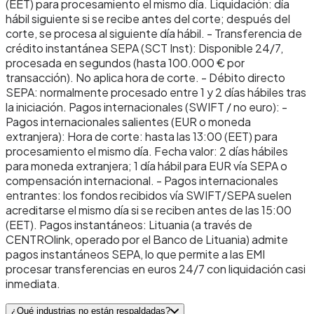
(EET) para procesamiento el mismo día. Liquidación: día
hábil siguiente si se recibe antes del corte; después del
corte, se procesa al siguiente día hábil. - Transferencia de
crédito instantánea SEPA (SCT Inst): Disponible 24/7,
procesada en segundos (hasta 100.000 € por
transacción). No aplica hora de corte. - Débito directo
SEPA: normalmente procesado entre 1 y 2 días hábiles tras
la iniciación. Pagos internacionales (SWIFT / no euro): -
Pagos internacionales salientes (EUR o moneda
extranjera): Hora de corte: hasta las 13:00 (EET) para
procesamiento el mismo día. Fecha valor: 2 días hábiles
para moneda extranjera; 1 día hábil para EUR vía SEPA o
compensación internacional. - Pagos internacionales
entrantes: los fondos recibidos vía SWIFT/SEPA suelen
acreditarse el mismo día si se reciben antes de las 15:00
(EET). Pagos instantáneos: Lituania (a través de
CENTROlink, operado por el Banco de Lituania) admite
pagos instantáneos SEPA, lo que permite a las EMI
procesar transferencias en euros 24/7 con liquidación casi
inmediata.
¿Qué industrias no están respaldadas?