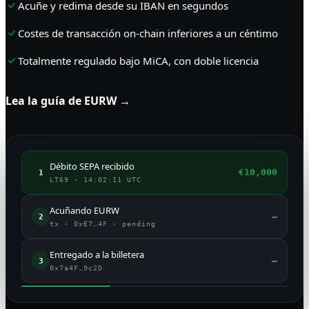
Acuñe y redima desde su IBAN en segundos
Costes de transacción on-chain inferiores a un céntimo
Totalmente regulado bajo MiCA, con doble licencia
Lea la guía de EURW →
Débito SEPA recibido
€10,000
1
LT69 · 14:02:11 UTC
Acuñando EURW
—
2
tx · 0xE7…4F · pending
Entregado a la billetera
—
3
0x7a4F…9c2D