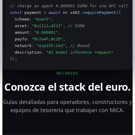
// charge an agent 0.000001 EURW for one API call
const
 payment
=
await
 nr
.
x402
.
requirePayment
({
scheme
:
"exact"
,
asset
:
"0x1111…4111"
,
// EURW
amount
:
"0.000001"
,
payTo
:
"0x7a4F…9c2D"
,
network
:
"eip155:143"
,
// Monad
description
:
"AI model inference request"
});
RECURSOS
Conozca el stack del euro.
Guías detalladas para operadores, constructores y
equipos de tesorería que trabajan con MiCA.