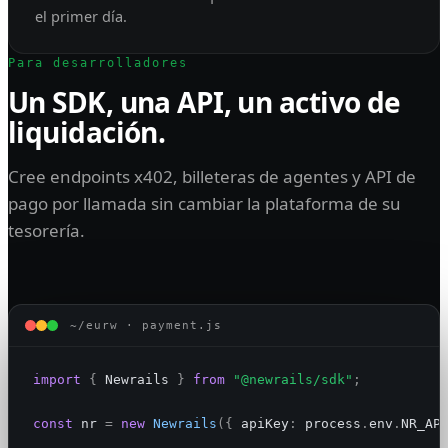
el primer día.
Para desarrolladores
Un SDK, una API, un activo de
liquidación.
Cree endpoints x402, billeteras de agentes y API de
pago por llamada sin cambiar la plataforma de su
tesorería.
~/eurw · payment.js
import
{
 Newrails
}
from
"@newrails/sdk"
;
const
 nr
=
new
Newrails
({
 apiKey
:
 process
.
env
.
NR_AP