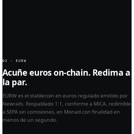
02 · EURW
Acuñe euros on-chain. Redima a
la par.
EURW es el stablecoin en euros regulado emitido por
Newrails. Respaldado 1:1, conforme a MiCA, redimible
a SEPA sin comisiones, en Monad con finalidad en
menos de un segundo.