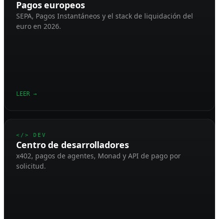
Pagos europeos
SEPA, Pagos Instantáneos y el stack de liquidación del
euro en 2026.
LEER
→
</> DEV
Centro de desarrolladores
x402, pagos de agentes, Monad y API de pago por
solicitud.