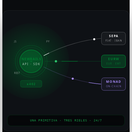
SEPA
FIAT · IBAN
JS
PY
NEWRAILS
EURW
EUR · EMT
API · SDK
REST
MONAD
x402
ON-CHAIN
UNA PRIMITIVA · TRES RIELES · 24/7