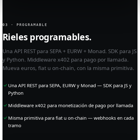
03 · PROGRAMABLE
Rieles programables.
Una API REST para SEPA + EURW + Monad. SDK para JS
y Python. Middleware x402 para pago por llamada.
Mueva euros, fiat u on-chain, con la misma primitiva.
Una API REST para SEPA, EURW y Monad — SDK para JS y
Python
Middleware x402 para monetización de pago por llamada
Misma primitiva para fiat u on-chain — webhooks en cada
tramo