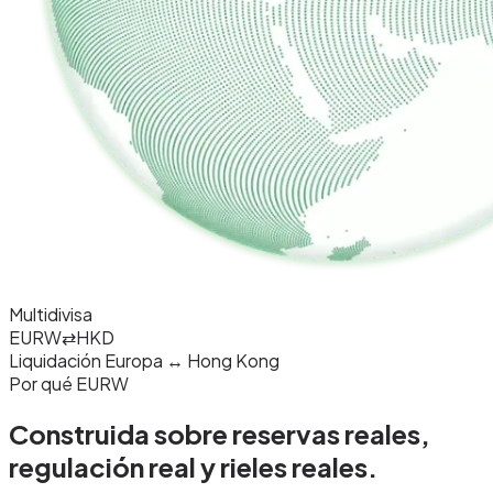
Multidivisa
EURW
⇄
HKD
Liquidación Europa ↔ Hong Kong
Por qué EURW
Construida sobre reservas reales,
regulación
real y rieles reales.