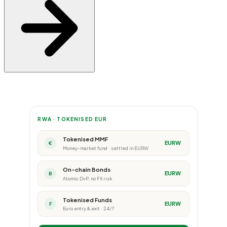
RWA · TOKENISED EUR
Tokenised MMF
EURW
€
Money-market fund · settled in EURW
On-chain Bonds
EURW
B
Atomic DvP, no FX risk
Tokenised Funds
EURW
F
Euro entry & exit · 24/7