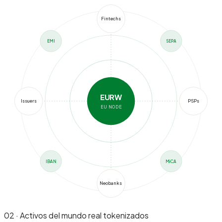
Fintechs
EMI
SEPA
EURW
Issuers
PSPs
EU NODE
IBAN
MiCA
Neobanks
02 · Activos del mundo real tokenizados