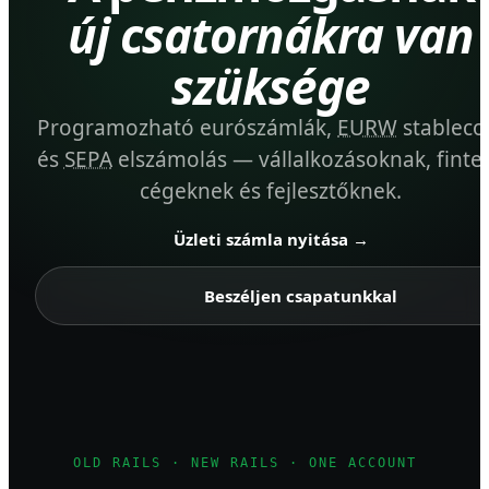
új csatornákra van
szüksége
Programozható eurószámlák,
EURW
stableco
és
SEPA
elszámolás — vállalkozásoknak, finte
cégeknek és fejlesztőknek.
Üzleti számla nyitása
→
Beszéljen csapatunkkal
OLD RAILS · NEW RAILS · ONE ACCOUNT