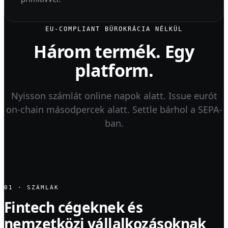
EU-COMPLIANT BÜROKRÁCIA NÉLKÜL
Három termék. Egy
platform.
Nyisson számlát online napok alatt. Issue eurót
on-chain másodpercek alatt. Settle bárhol a SEPA-
ban.
01 · SZÁMLÁK
Fintech cégeknek és
nemzetközi vállalkozásoknak