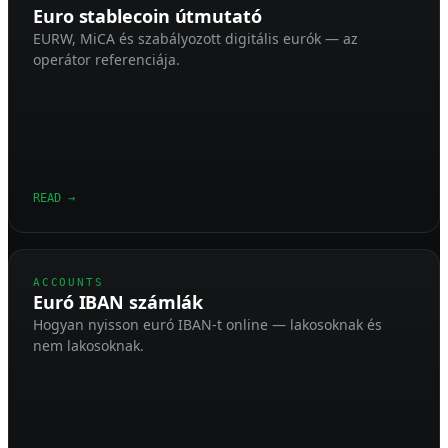
Euro stablecoin útmutató
EURW, MiCA és szabályozott digitális eurók — az
operátor referenciája.
READ
→
ACCOUNTS
Euró IBAN számlák
Hogyan nyisson euró IBAN-t online — lakosoknak és
nem lakosoknak.