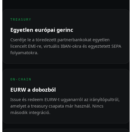
TREASURY
Egyetlen európai gerinc
Cserélje le a töredezett partnerbankokat egyetlen
licencelt EMI-re, virtuális IBAN-okra és egyeztetett SEPA
folyamatokra.
ON-CHAIN
EURW a dobozból
Issue és redeem EURW-t ugyanarról az irányítópultról,
amelyet a treasury csapata már használ. Nincs
második integráció.