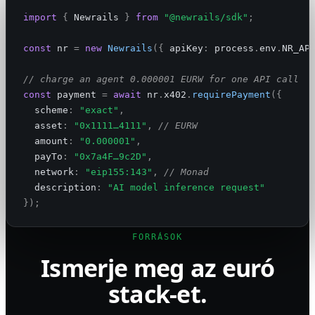
import
{
 Newrails
}
from
"@newrails/sdk"
;
const
 nr
=
new
Newrails
({
 apiKey
:
 process
.
env
.
NR_AP
// charge an agent 0.000001 EURW for one API call
const
 payment
=
await
 nr
.
x402
.
requirePayment
({
scheme
:
"exact"
,
asset
:
"0x1111…4111"
,
// EURW
amount
:
"0.000001"
,
payTo
:
"0x7a4F…9c2D"
,
network
:
"eip155:143"
,
// Monad
description
:
"AI model inference request"
});
FORRÁSOK
Ismerje meg az euró
stack-et.