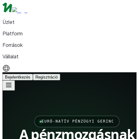
Üzlet
Platform
Források
Vállalat
Bejelentkezés
Regisztráció
EURÓ-NATÍV PÉNZÜGYI GERINC
A pénzmozgásnak