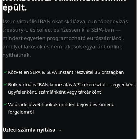
épült.
Issue virtuális IBAN-okat skálázva, run többdevizás
treasury-t, és collect és fizessen ki a SEPA-ban —
mindezt egyetlen programozható eurószámláról,
amelyet lakosok és nem lakosok egyaránt online
nyithatnak.
Közvetlen SEPA & SEPA Instant részvétel 36 országban
Bulk virtuális IBAN kibocsátás API-n keresztül — egyenként
ügyfelenként, számlánként vagy tárcánként
Valós idejű webhookok minden bejövő és kimenő
forgalomról
Üzleti számla nyitása →