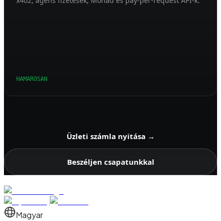
x402, ágens fizetések, Monad és pay-per-request API-k.
HAMAROSAN
Üzleti számla nyitása
→
Beszéljen csapatunkkal
Magyar