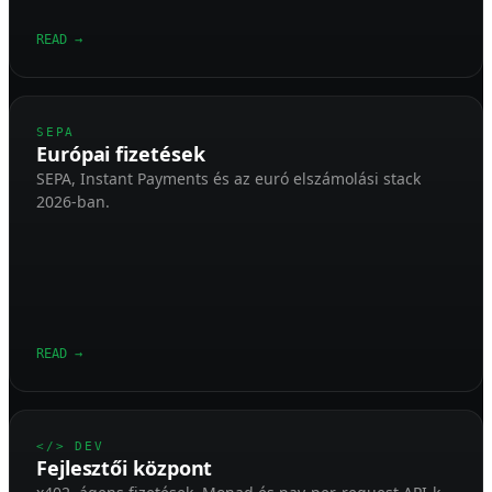
READ
→
SEPA
Európai fizetések
SEPA, Instant Payments és az euró elszámolási stack
2026-ban.
READ
→
</> DEV
Fejlesztői központ