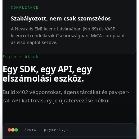
COMPLIANCE
Szabályozott, nem csak szomszédos
A Newrails
EMI licenc Litvániában (No 69)
és VASP
licenccel rendelkezik Csehországban. MiCA-compliant
az első naptól kezdve.
Fejlesztőknek
Egy SDK, egy API, egy
elszámolási eszköz.
Build x402 végpontokat, ágens tárcákat és pay-per-
call API-kat treasury-je újratervezése nélkül.
~/eurw · payment.js