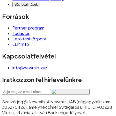
Süti beállítások
Források
Partneri program
Tudástár
Letöltési központ
LLM Info
Kapcsolatfelvétel
info@newrails.xyz
Iratkozzon fel hírlevelünkre
Szerzői jog @ Newrails
.
A Newrails UAB (cégjegyzékszám:
305270426), amelynek címe: Švitrigailos u. 11C, LT-03228
Vilnius, Litvánia, a Litván Bank engedélyével