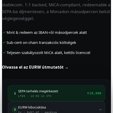
stablecoin. 1:1 backed, MiCA-compliant, redeemable a
SEPA-ba díjmentesen, a Monadon másodpercen belüli
véglegességgel.
Mint & redeem az IBAN-ról másodpercek alatt
Sub-cent on-chain tranzakciós költségek
Teljesen szabályozott MiCA alatt, kettős licenccel
Olvassa el az EURW útmutatót →
SEPA terhelés megérkezett
€10,000
1
LT69 · 14:02:11 UTC
EURW kibocsátása
—
2
tx · 0xE7…4F · pending