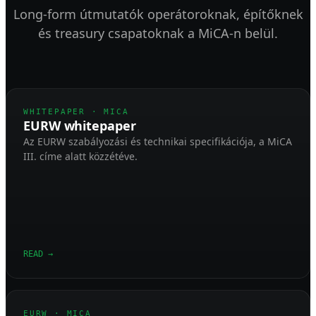
Long-form útmutatók operátoroknak, építőknek
és treasury csapatoknak a MiCA-n belül.
WHITEPAPER · MICA
EURW whitepaper
Az EURW szabályozási és technikai specifikációja, a MiCA
III. címe alatt közzétéve.
READ
→
EURW · MICA