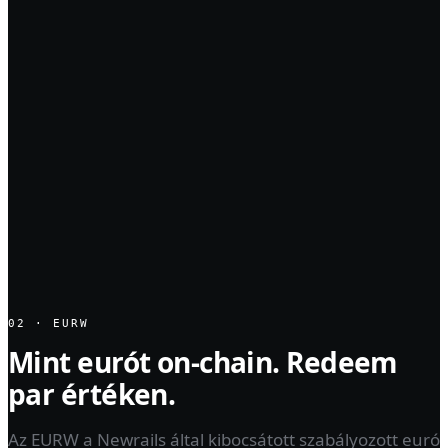
02 · EURW
Mint eurót on-chain. Redeem
par értéken.
Az EURW a Newrails által kibocsátott szabályozott euró