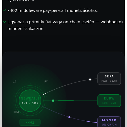
x402 middleware pay-per-call monetizációhoz
Ugyanaz a primitív fiat vagy on-chain esetén — webhookok
minden szakaszon
SEPA
FIAT · IBAN
JS
PY
NEWRAILS
EURW
EUR · EMT
API · SDK
REST
MONAD
x402
ON-CHAIN