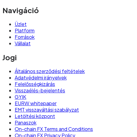
Navigáció
Üzlet
Platform
Források
Vállalat
Jogi
Általános szerződési feltételek
Adatvédelmi irányelvek
Felelősségkizárás
Visszaélés-bejelentés
GYIK
EURW whitepaper
EMT visszaváltási szabályzat
Letöltési központ
Panaszok
On-chain FX Terms and Conditions
On-chain FX Privacy Policy