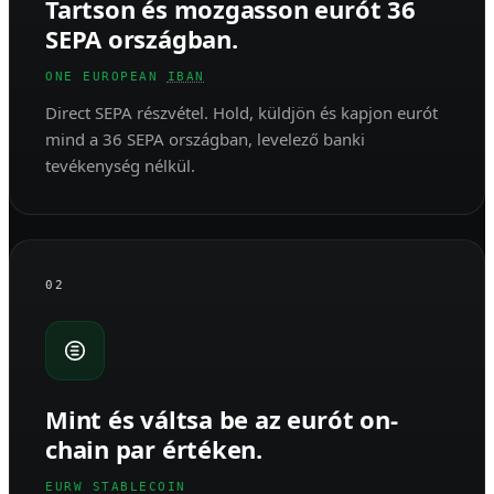
Tartson és mozgasson eurót 36
SEPA országban.
ONE EUROPEAN
IBAN
Direct SEPA részvétel. Hold, küldjön és kapjon eurót
mind a 36 SEPA országban, levelező banki
tevékenység nélkül.
02
Mint és váltsa be az eurót on-
chain par értéken.
EURW STABLECOIN