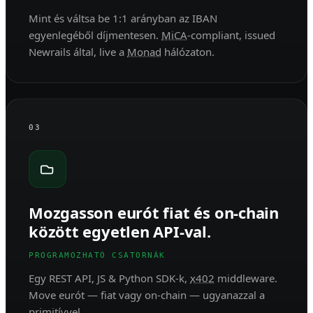
Mint és váltsa be 1:1 arányban az IBAN
egyenlegéből díjmentesen.
MiCA
-compliant, issued
Newrails által, live a
Monad
hálózaton.
03
Mozgasson eurót fiat és on-chain
között egyetlen API-val.
PROGRAMOZHATÓ CSATORNÁK
Egy REST API, JS & Python SDK-k,
x402
middleware.
Move eurót — fiat vagy on-chain — ugyanazzal a
primitívvel.