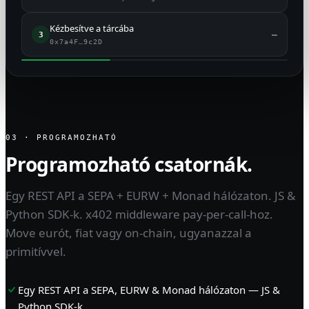
Kézbesítve a tárcába
—
3
0x7a4F…9c2D
03 · PROGRAMOZHATÓ
Programozható csatornák.
Egy REST API a SEPA + EURW + Monad hálózaton. JS &
Python SDK-k. x402 middleware pay-per-call-hoz.
Move eurót, fiat vagy on-chain, ugyanazzal a
primitívvel.
Egy REST API a SEPA, EURW & Monad hálózaton — JS &
Python SDK-k