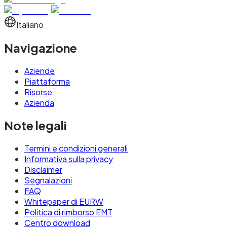
Italiano
Navigazione
Aziende
Piattaforma
Risorse
Azienda
Note legali
Termini e condizioni generali
Informativa sulla privacy
Disclaimer
Segnalazioni
FAQ
Whitepaper di EURW
Politica di rimborso EMT
Centro download