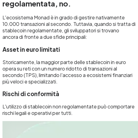
regolamentata, no.
L'ecosistema Monad è in grado di gestire nativamente
10.000 transazioni al secondo. Tuttavia, quando si tratta di
stablecoin regolamentate, gli sviluppatori si trovano
ancora di fronte a due sfide principali:
Asset in euro limitati
Storicamente, la maggior parte delle stablecoin in euro
opera su reti con un numero ridotto di transazioni al
secondo (TPS), limitando l'accesso a ecosistemi finanziari
più veloci e specializzati.
Rischi di conformità
L'utilizzo di stablecoin non regolamentate può comportare
rischi legali e operativi per tutti.