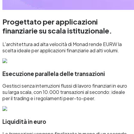
Progettato per applicazioni
finanziarie su scala istituzionale.
L'architettura ad alta velocità di Monad rende EURW la
scelta ideale per applicazioni finanziarie ad alti volumi.
Esecuzione parallela delle transazioni
Gestisci senza interruzioni flussi di lavoro finanziari in euro
su larga scala, con 10.000 transazioni al secondo: ideale
per il trading e i regolamenti peer-to-peer.
Liquidità in euro
Le transazioni vengono finalizzate in meno di un secondo,