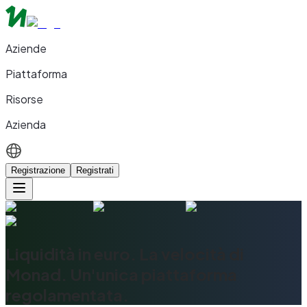
Aziende
Piattaforma
Risorse
Azienda
Registrazione
Registrati
Liquidità in euro. La velocità di
Monad. Un'unica piattaforma
regolamentata.