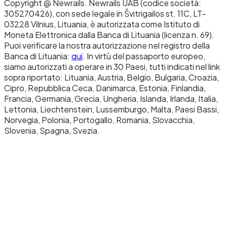
Copyright @ Newrails
.
Newrails UAB (codice società:
305270426), con sede legale in Švitrigailos st. 11C, LT-
03228 Vilnius, Lituania, è autorizzata come Istituto di
Moneta Elettronica dalla Banca di Lituania (licenza n. 69).
Puoi verificare la nostra autorizzazione nel registro della
Banca di Lituania:
qui
. In virtù del passaporto europeo,
siamo autorizzati a operare in 30 Paesi, tutti indicati nel link
sopra riportato: Lituania, Austria, Belgio, Bulgaria, Croazia,
Cipro, Repubblica Ceca, Danimarca, Estonia, Finlandia,
Francia, Germania, Grecia, Ungheria, Islanda, Irlanda, Italia,
Lettonia, Liechtenstein, Lussemburgo, Malta, Paesi Bassi,
Norvegia, Polonia, Portogallo, Romania, Slovacchia,
Slovenia, Spagna, Svezia.