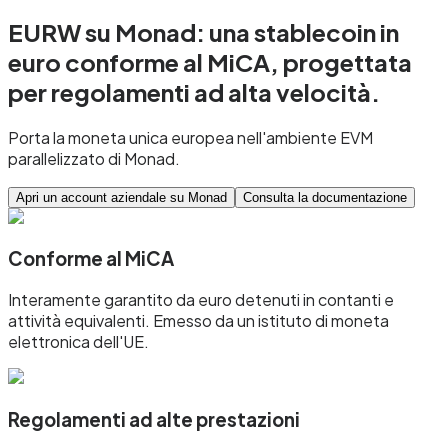
EURW su Monad: una stablecoin in
euro conforme al MiCA, progettata
per regolamenti ad alta velocità.
Porta la moneta unica europea nell'ambiente EVM
parallelizzato di Monad.
Apri un account aziendale su Monad
Consulta la documentazione
Conforme al MiCA
Interamente garantito da euro detenuti in contanti e
attività equivalenti. Emesso da un istituto di moneta
elettronica dell'UE.
Regolamenti ad alte prestazioni