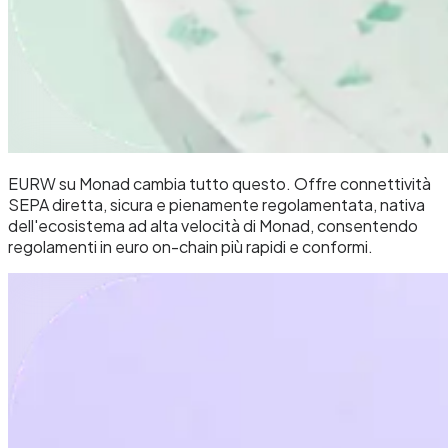
EURW su Monad cambia tutto questo. Offre connettività
SEPA diretta, sicura e pienamente regolamentata, nativa
dell'ecosistema ad alta velocità di Monad, consentendo
regolamenti in euro on-chain più rapidi e conformi.