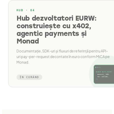
HUB · 04
Hub dezvoltatori EURW:
construiește cu x402,
agentic payments și
Monad
Documentație, SDK-uri și fluxuri de referință pentru API-
uri pay-per-request decontate în euro conform MiCA pe
Monad.
await eurw.mint(
amount: 100,
ÎN CURÂND
to: wallet,
);