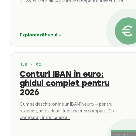
2026, ce cere MiCA și cum se compară EURW cu EURC.
Explorează hubul →
HUB · 02
Conturi IBAN în euro:
ghidul complet pentru
2026
Cum să deschizi online un IBAN în euro — pentru
rezidenți, nerezidenți, freelanceri și companii. Cu
comparații între furnizori.
EURO IBAN