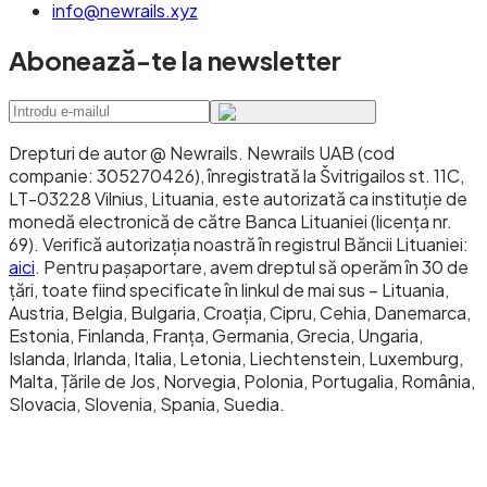
info@newrails.xyz
Abonează-te la newsletter
Drepturi de autor @ Newrails
.
Newrails UAB (cod
companie: 305270426), înregistrată la Švitrigailos st. 11C,
LT-03228 Vilnius, Lituania, este autorizată ca instituție de
monedă electronică de către Banca Lituaniei (licența nr.
69). Verifică autorizația noastră în registrul Băncii Lituaniei:
aici
. Pentru pașaportare, avem dreptul să operăm în 30 de
țări, toate fiind specificate în linkul de mai sus – Lituania,
Austria, Belgia, Bulgaria, Croația, Cipru, Cehia, Danemarca,
Estonia, Finlanda, Franța, Germania, Grecia, Ungaria,
Islanda, Irlanda, Italia, Letonia, Liechtenstein, Luxemburg,
Malta, Țările de Jos, Norvegia, Polonia, Portugalia, România,
Slovacia, Slovenia, Spania, Suedia.