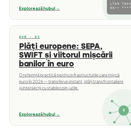
LT69 7044
Explorează hubul →
06•• ****
HUB · 03
Plăți europene: SEPA,
SWIFT și viitorul mișcării
banilor în euro
O referință practică pentru infrastructurile care mișcă
euro în 2026 — transferuri instant, plăți transfrontaliere
și intersecții cu stablecoin-urile.
€
Explorează hubul →