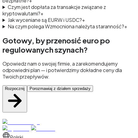
bezpłatne?
+
Czym jest dopłata za transakcje związane z
kryptowalutami?
+
Jak wyceniane są EURW i USDC?
+
Na czym polega Wzmocniona należyta staranność?
+
Gotowy, by przenosić euro po
regulowanych szynach?
Opowiedz nam o swojej firmie, a zarekomendujemy
odpowiedni plan — i potwierdzimy dokładne ceny dla
Twoich przepływów.
Rozpocznij
Porozmawiaj z działem sprzedaży
Polski