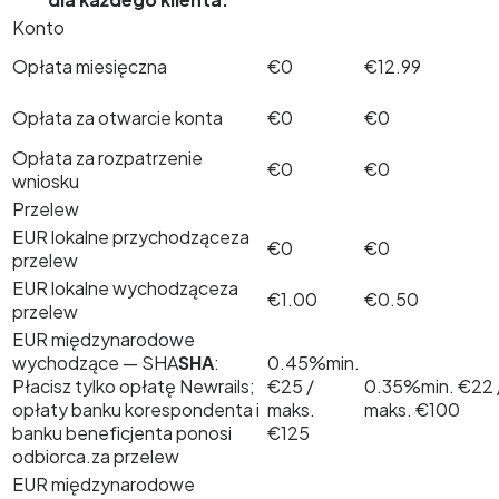
Konto
Opłata miesięczna
€0
€12.99
Opłata za otwarcie konta
€0
€0
Opłata za rozpatrzenie
€0
€0
wniosku
Przelew
EUR lokalne przychodzące
za
€0
€0
przelew
EUR lokalne wychodzące
za
€1.00
€0.50
przelew
EUR międzynarodowe
wychodzące —
SHA
SHA
:
0.45%
min.
Płacisz tylko opłatę Newrails;
€25 /
0.35%
min. €22 
opłaty banku korespondenta i
maks.
maks. €100
banku beneficjenta ponosi
€125
odbiorca.
za przelew
EUR międzynarodowe