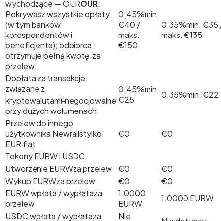
wychodzące —
OUR
OUR
:
Pokrywasz wszystkie opłaty
0.45%
min.
(w tym banków
€40 /
0.35%
min. €35 
korespondentów i
maks.
maks. €135
beneficjenta); odbiorca
€150
otrzymuje pełną kwotę.
za
przelew
Dopłata za transakcje
związane z
0.45%
min.
0.35%
min. €22
1
€25
kryptowalutami
negocjowalne
przy dużych wolumenach
Przelew do innego
użytkownika Newrails
tylko
€0
€0
EUR fiat
Tokeny EURW i USDC
Utworzenie EURW
za przelew
€0
€0
Wykup EURW
za przelew
€0
€0
EURW wpłata / wypłata
za
1.0000
1.0000 EURW
przelew
EURW
USDC wpłata / wypłata
za
Nie
Nie dotyczy