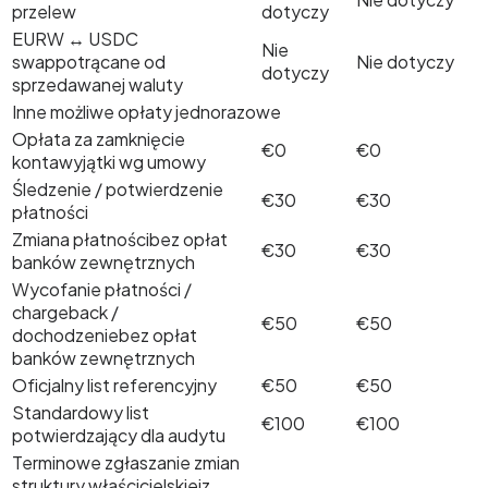
przelew
dotyczy
EURW ↔ USDC
Nie
swap
potrącane od
Nie dotyczy
dotyczy
sprzedawanej waluty
Inne możliwe opłaty jednorazowe
Opłata za zamknięcie
€0
€0
konta
wyjątki wg umowy
Śledzenie / potwierdzenie
€30
€30
płatności
Zmiana płatności
bez opłat
€30
€30
banków zewnętrznych
Wycofanie płatności /
chargeback /
€50
€50
dochodzenie
bez opłat
banków zewnętrznych
Oficjalny list referencyjny
€50
€50
Standardowy list
€100
€100
potwierdzający dla audytu
Terminowe zgłaszanie zmian
struktury właścicielskiej
z