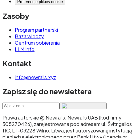
Preferencje plików cookie
Zasoby
Program partnerski
Baza wiedzy
Centrum pobierania
LLM Info
Kontakt
info@newrails.xyz
Zapisz się do newslettera
Prawa autorskie @ Newrails
.
Newrails UAB (kod firmy:
305270426), zarejestrowana pod adresem ul. Švitrigailos
11C, LT-03228 Wilno, Litwa, jest autoryzowaną instytucją
pieniądza elektronicznego przez Bank Litwy (licencja nr