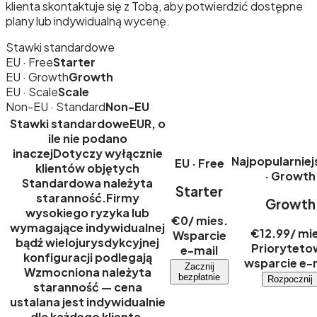
klienta skontaktuje się z Tobą, aby potwierdzić dostępne
plany lub indywidualną wycenę.
Stawki standardowe
EU · Free
Starter
EU · Growth
Growth
EU · Scale
Scale
Non-EU · Standard
Non-EU
Stawki standardowe
EUR, o
ile nie podano
inaczej
Dotyczy wyłącznie
Najpopularniej
EU · Free
klientów objętych
· Growth
Standardowa należyta
Starter
staranność
.
Firmy
Growth
wysokiego ryzyka lub
€0
/ mies.
wymagające indywidualnej
€12.99
/ mi
Wsparcie
bądź wielojurysdykcyjnej
Prioryteto
e-mail
konfiguracji podlegają
wsparcie e-
Zacznij
Wzmocniona należyta
bezpłatnie
Rozpocznij
staranność
— cena
ustalana jest indywidualnie
dla każdego klienta.