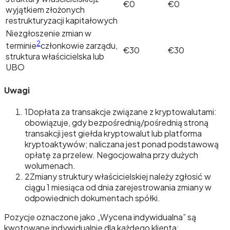
€0
€0
wyjątkiem złożonych
restrukturyzacji kapitałowych
Niezgłoszenie zmian w
2
terminie
członkowie zarządu,
€30
€30
struktura właścicielska lub
UBO
Uwagi
1
Dopłata za transakcje związane z kryptowalutami:
obowiązuje, gdy bezpośrednią/pośrednią stroną
transakcji jest giełda kryptowalut lub platforma
kryptoaktywów; naliczana jest ponad podstawową
opłatę za przelew. Negocjowalna przy dużych
wolumenach.
2
Zmiany struktury właścicielskiej należy zgłosić w
ciągu 1 miesiąca od dnia zarejestrowania zmiany w
odpowiednich dokumentach spółki.
Pozycje oznaczone jako „Wycena indywidualna” są
kwotowane indywidualnie dla każdego klienta;