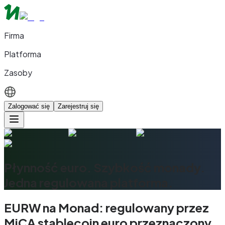
Firma
Platforma
Zasoby
Zalogować się
Zarejestruj się
Płynność euro. Szybkość monady.
Jedna regulowana platforma.
EURW na Monad: regulowany przez
MiCA stablecoin euro przeznaczony