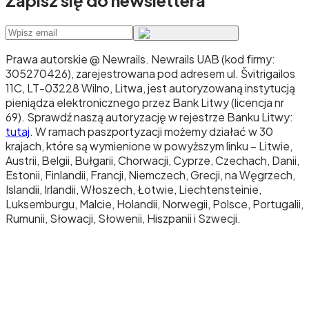
Prawa autorskie @ Newrails
.
Newrails UAB (kod firmy:
305270426), zarejestrowana pod adresem ul. Švitrigailos
11C, LT-03228 Wilno, Litwa, jest autoryzowaną instytucją
pieniądza elektronicznego przez Bank Litwy (licencja nr
69). Sprawdź naszą autoryzację w rejestrze Banku Litwy:
tutaj
. W ramach paszportyzacji możemy działać w 30
krajach, które są wymienione w powyższym linku – Litwie,
Austrii, Belgii, Bułgarii, Chorwacji, Cyprze, Czechach, Danii,
Estonii, Finlandii, Francji, Niemczech, Grecji, na Węgrzech,
Islandii, Irlandii, Włoszech, Łotwie, Liechtensteinie,
Luksemburgu, Malcie, Holandii, Norwegii, Polsce, Portugalii,
Rumunii, Słowacji, Słowenii, Hiszpanii i Szwecji.