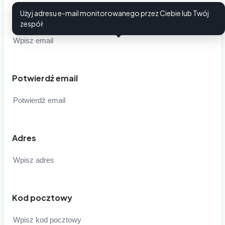
Użyj adresu e-mail monitorowanego przez Ciebie lub Twój
Email
i
zespół
Potwierdź email
Adres
Kod pocztowy