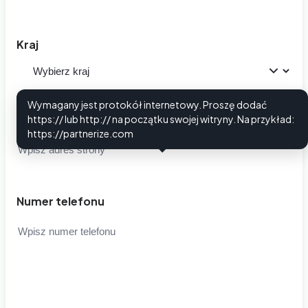
Kraj
Wymagany jest protokół internetowy. Proszę dodać
Adres strony
https:// lub http:// na początku swojej witryny. Na przykład:
i
https://partnerize.com
Numer telefonu