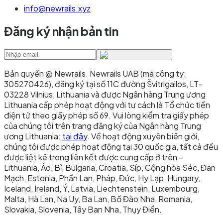
info@newrails.xyz
Đăng ký nhận bản tin
Bản quyền @ Newrails
.
Newrails UAB (mã công ty:
305270426), đăng ký tại số 11C đường Švitrigailos, LT-
03228 Vilnius, Lithuania và được Ngân hàng Trung ương
Lithuania cấp phép hoạt động với tư cách là Tổ chức tiền
điện tử theo giấy phép số 69. Vui lòng kiểm tra giấy phép
của chúng tôi trên trang đăng ký của Ngân hàng Trung
ương Lithuania:
tại đây
. Về hoạt động xuyên biên giới,
chúng tôi được phép hoạt động tại 30 quốc gia, tất cả đều
được liệt kê trong liên kết được cung cấp ở trên –
Lithuania, Áo, Bỉ, Bulgaria, Croatia, Síp, Cộng hòa Séc, Đan
Mạch, Estonia, Phần Lan, Pháp, Đức, Hy Lạp, Hungary,
Iceland, Ireland, Ý, Latvia, Liechtenstein, Luxembourg,
Malta, Hà Lan, Na Uy, Ba Lan, Bồ Đào Nha, Romania,
Slovakia, Slovenia, Tây Ban Nha, Thụy Điển.