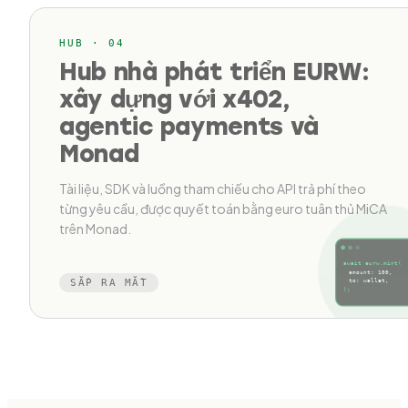
HUB · 04
Hub nhà phát triển EURW:
xây dựng với x402,
agentic payments và
Monad
Tài liệu, SDK và luồng tham chiếu cho API trả phí theo
từng yêu cầu, được quyết toán bằng euro tuân thủ MiCA
trên Monad.
await eurw.mint(
amount: 100,
SẮP RA MẮT
to: wallet,
);