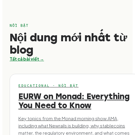
NỔI BẬT
Nội dung mới nhất từ
blog
Tất cả bài viết →
EDUCATIONAL
·
NỔI BẬT
EURW on Monad: Everything
You Need to Know
Key topics from the Monad morning show AMA,
including what Newrails is building, why stablecoins
matter, the regulatory environment, and what comes