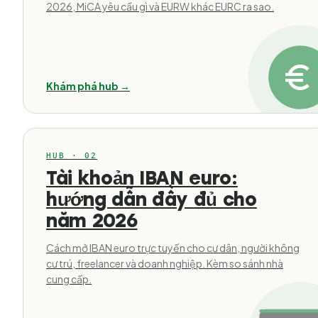
2026, MiCA yêu cầu gì và EURW khác EURC ra sao.
Khám phá hub →
HUB · 02
Tài khoản IBAN euro:
hướng dẫn đầy đủ cho
năm 2026
Cách mở IBAN euro trực tuyến cho cư dân, người không
cư trú, freelancer và doanh nghiệp. Kèm so sánh nhà
cung cấp.