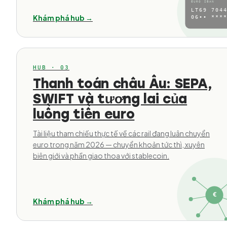
EURO IBAN
LT69 7044
Khám phá hub →
06•• ****
HUB · 03
Thanh toán châu Âu: SEPA,
SWIFT và tương lai của
luồng tiền euro
Tài liệu tham chiếu thực tế về các rail đang luân chuyển
euro trong năm 2026 — chuyển khoản tức thì, xuyên
biên giới và phần giao thoa với stablecoin.
€
Khám phá hub →