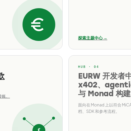
探索主题中心 →
HUB · 04
欧
EURW 开发者
x402、agenti
与 Monad 构建
转账、
面向在 Monad 上以符合 Mi
档、SDK 和参考流程。
€