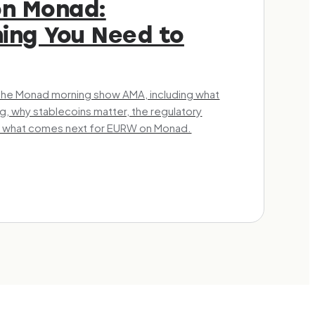
n Monad:
hing You Need to
the Monad morning show AMA, including what
ing, why stablecoins matter, the regulatory
d what comes next for EURW on Monad.