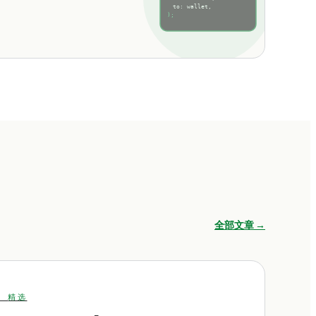
to: wallet,
);
全部文章 →
·
精选