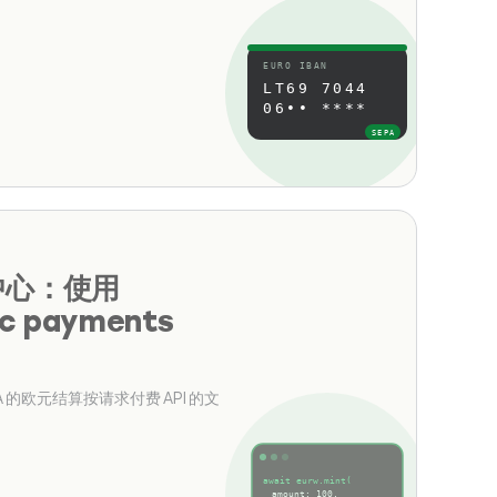
EURO IBAN
LT69 7044
06•• ****
SEPA
中心：使用
c payments
CA 的欧元结算按请求付费 API 的文
await eurw.mint(
amount: 100,