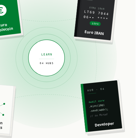
EURO IBAN
LT69 7044
06•• ****
Euro
SEPA
blecoin
Euro IBAN
LEARN
04 HUBS
HUB · 04
await eurw
.mint(100)
.send(addr);
// on Monad
an
Developer
ts