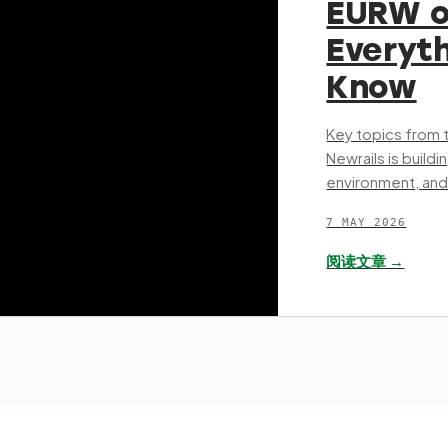
EURW o
Everyt
Know
Key topics from 
Newrails is build
environment, an
7 MAY 2026
阅读文章 →