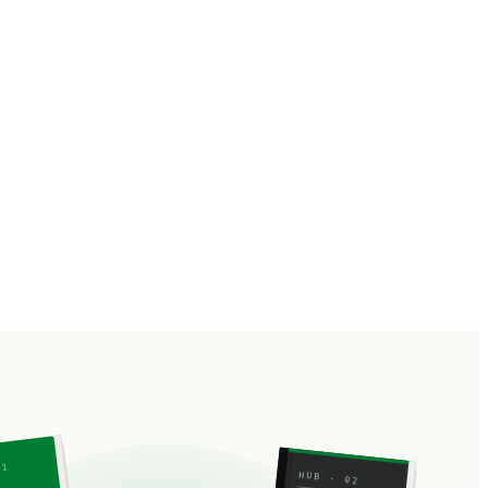
01
HUB · 02