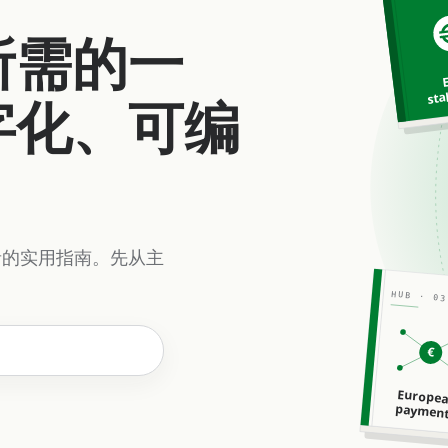
所需的一
sta
字化、可编
者的实用指南。先从主
HUB · 03
€
Europe
paymen